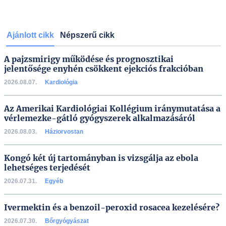
Ajánlott cikk
Népszerű cikk
A pajzsmirigy működése és prognosztikai
jelentősége enyhén csökkent ejekciós frakcióban
2026.08.07.
Kardiológia
Az Amerikai Kardiológiai Kollégium iránymutatása a
vérlemezke-gátló gyógyszerek alkalmazásáról
2026.08.03.
Háziorvostan
Kongó két új tartományban is vizsgálja az ebola
lehetséges terjedését
2026.07.31.
Egyéb
Ivermektin és a benzoil-peroxid rosacea kezelésére?
2026.07.30.
Bőrgyógyászat