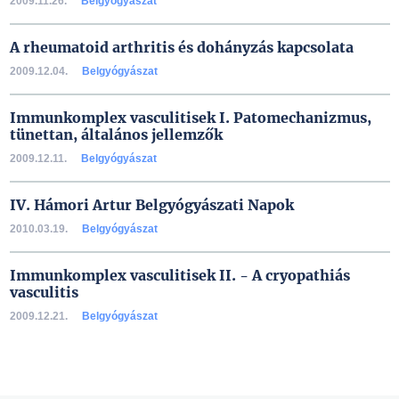
2009.11.26.
Belgyógyászat
A rheumatoid arthritis és dohányzás kapcsolata
2009.12.04.
Belgyógyászat
Immunkomplex vasculitisek I. Patomechanizmus,
tünettan, általános jellemzők
2009.12.11.
Belgyógyászat
IV. Hámori Artur Belgyógyászati Napok
2010.03.19.
Belgyógyászat
Immunkomplex vasculitisek II. - A cryopathiás
vasculitis
2009.12.21.
Belgyógyászat