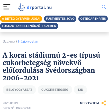
A BETEG GYERMEK JOGAI
FÜSTMENTES JÖVŐ
OSTEOARTHRITIS
FOKOZOTTAN ELLENŐRZÖTT SZEREK
/
Szakma
Háziorvostan
A korai stádiumú 2-es típusú
cukorbetegség növekvő
előfordulása Svédországban
2006-2021
BELGYÓGYÁSZAT
CUKORBETEGSÉG
T2D
2025.09.09.
MEGOSZTOM
SZERZŐ: DRPORTAL