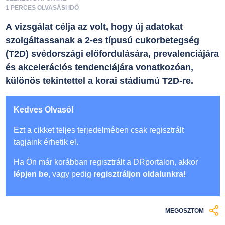
1 PERCES OLVASÁSI IDŐ
A vizsgálat célja az volt, hogy új adatokat
szolgáltassanak a 2-es típusú cukorbetegség
(T2D) svédországi előfordulására, prevalenciájára
és akcelerációs tendenciájára vonatkozóan,
különös tekintettel a korai stádiumú T2D-re.
Kedves Olvasó!
Ezt a cikket teljes terjedelmében csak regisztrált
tagjaink érhetik el.
Ha Ön már korábban regisztrált a DRportalon, akkor
lépjen be
, vagy pedig
regisztráljon oldalunkra!
MEGOSZTOM