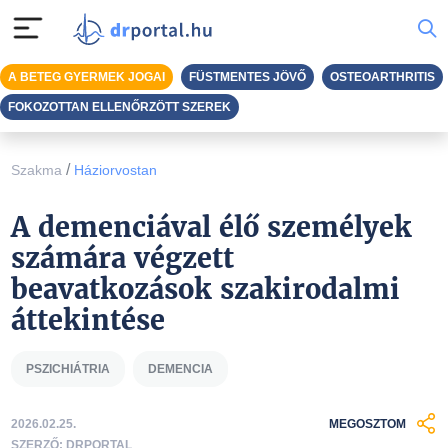
A BETEG GYERMEK JOGAI
FÜSTMENTES JÖVŐ
OSTEOARTHRITIS
FOKOZOTTAN ELLENŐRZÖTT SZEREK
/
Szakma
Háziorvostan
A demenciával élő személyek
számára végzett
beavatkozások szakirodalmi
áttekintése
PSZICHIÁTRIA
DEMENCIA
2026.02.25.
MEGOSZTOM
SZERZŐ: DRPORTAL