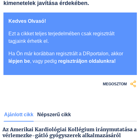
kimenetelek javítása érdekében.
Kedves Olvasó!
Ezt a cikket teljes terjedelmében csak regisztrált
tagjaink érhetik el.
Ha Ön már korábban regisztrált a DRportalon, akkor
lépjen be
, vagy pedig
regisztráljon oldalunkra!
MEGOSZTOM
Ajánlott cikk
Népszerű cikk
Az Amerikai Kardiológiai Kollégium iránymutatása a
vérlemezke-gátló gyógyszerek alkalmazásáról