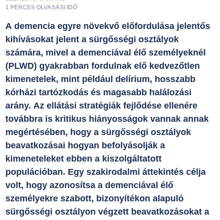
1 PERCES OLVASÁSI IDŐ
A demencia egyre növekvő előfordulása jelentős
kihívásokat jelent a sürgősségi osztályok
számára, mivel a demenciával élő személyeknél
(PLWD) gyakrabban fordulnak elő kedvezőtlen
kimenetelek, mint például delírium, hosszabb
kórházi tartózkodás és magasabb halálozási
arány. Az ellátási stratégiák fejlődése ellenére
továbbra is kritikus hiányosságok vannak annak
megértésében, hogy a sürgősségi osztályok
beavatkozásai hogyan befolyásolják a
kimeneteleket ebben a kiszolgáltatott
populációban. Egy szakirodalmi áttekintés célja
volt, hogy azonosítsa a demenciával élő
személyekre szabott, bizonyítékon alapuló
sürgősségi osztályon végzett beavatkozásokat a