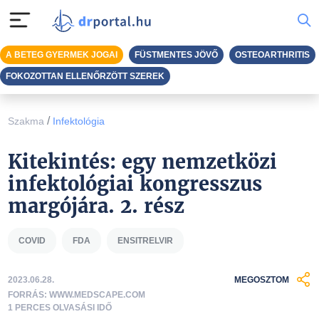
A BETEG GYERMEK JOGAI
FÜSTMENTES JÖVŐ
OSTEOARTHRITIS
FOKOZOTTAN ELLENŐRZÖTT SZEREK
/
Szakma
Infektológia
Kitekintés: egy nemzetközi
infektológiai kongresszus
margójára. 2. rész
COVID
FDA
ENSITRELVIR
2023.06.28.
MEGOSZTOM
FORRÁS: WWW.MEDSCAPE.COM
1 PERCES OLVASÁSI IDŐ