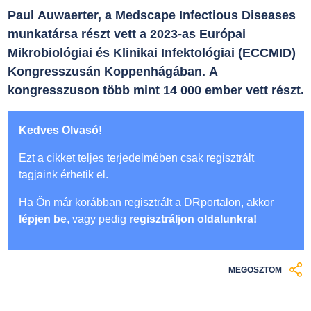
Paul Auwaerter, a Medscape Infectious Diseases
munkatársa részt vett a 2023-as Európai
Mikrobiológiai és Klinikai Infektológiai (ECCMID)
Kongresszusán Koppenhágában. A
kongresszuson több mint 14 000 ember vett részt.
Kedves Olvasó!
Ezt a cikket teljes terjedelmében csak regisztrált
tagjaink érhetik el.
Ha Ön már korábban regisztrált a DRportalon, akkor
lépjen be
, vagy pedig
regisztráljon oldalunkra!
MEGOSZTOM