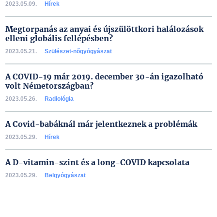
2023.05.09.
Hírek
Megtorpanás az anyai és újszülöttkori halálozások
elleni globális fellépésben?
2023.05.21.
Szülészet-nőgyógyászat
A COVID-19 már 2019. december 30-án igazolható
volt Németországban?
2023.05.26.
Radiológia
A Covid-babáknál már jelentkeznek a problémák
2023.05.29.
Hírek
A D-vitamin-szint és a long-COVID kapcsolata
2023.05.29.
Belgyógyászat