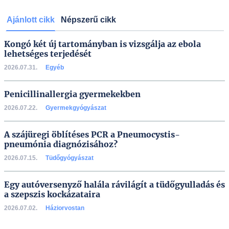
Ajánlott cikk
Népszerű cikk
Kongó két új tartományban is vizsgálja az ebola
lehetséges terjedését
2026.07.31.
Egyéb
Penicillinallergia gyermekekben
2026.07.22.
Gyermekgyógyászat
A szájüregi öblítéses PCR a Pneumocystis-
pneumónia diagnózisához?
2026.07.15.
Tüdőgyógyászat
Egy autóversenyző halála rávilágít a tüdőgyulladás és
a szepszis kockázataira
2026.07.02.
Háziorvostan