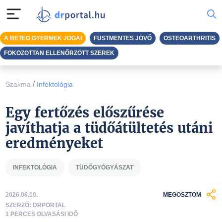
A BETEG GYERMEK JOGAI
FÜSTMENTES JÖVŐ
OSTEOARTHRITIS
FOKOZOTTAN ELLENŐRZÖTT SZEREK
/
Szakma
Infektológia
Egy fertőzés előszűrése
javíthatja a tüdőátültetés utáni
eredményeket
INFEKTOLÓGIA
TÜDŐGYÓGYÁSZAT
2026.06.10.
MEGOSZTOM
SZERZŐ: DRPORTAL
1 PERCES OLVASÁSI IDŐ