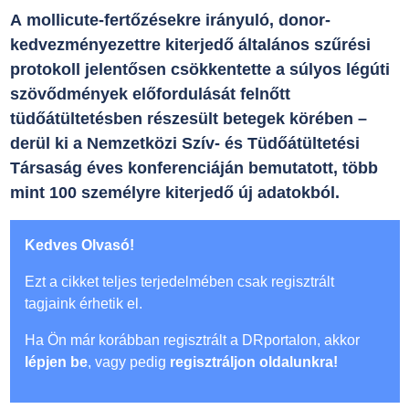
A mollicute-fertőzésekre irányuló, donor-
kedvezményezettre kiterjedő általános szűrési
protokoll jelentősen csökkentette a súlyos légúti
szövődmények előfordulását felnőtt
tüdőátültetésben részesült betegek körében –
derül ki a Nemzetközi Szív- és Tüdőátültetési
Társaság éves konferenciáján bemutatott, több
mint 100 személyre kiterjedő új adatokból.
Kedves Olvasó!
Ezt a cikket teljes terjedelmében csak regisztrált
tagjaink érhetik el.
Ha Ön már korábban regisztrált a DRportalon, akkor
lépjen be
, vagy pedig
regisztráljon oldalunkra!