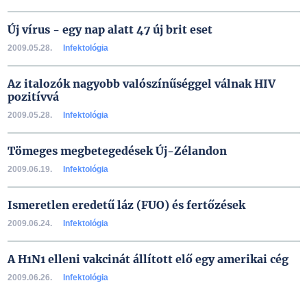
Új vírus - egy nap alatt 47 új brit eset
2009.05.28.
Infektológia
Az italozók nagyobb valószínűséggel válnak HIV
pozitívvá
2009.05.28.
Infektológia
Tömeges megbetegedések Új-Zélandon
2009.06.19.
Infektológia
Ismeretlen eredetű láz (FUO) és fertőzések
2009.06.24.
Infektológia
A H1N1 elleni vakcinát állított elő egy amerikai cég
2009.06.26.
Infektológia