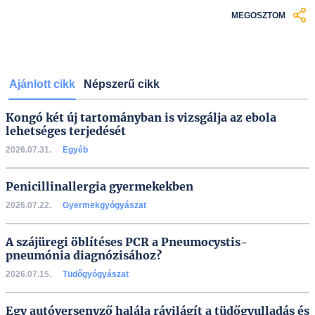
MEGOSZTOM
Ajánlott cikk
Népszerű cikk
Kongó két új tartományban is vizsgálja az ebola
lehetséges terjedését
2026.07.31.
Egyéb
Penicillinallergia gyermekekben
2026.07.22.
Gyermekgyógyászat
A szájüregi öblítéses PCR a Pneumocystis-
pneumónia diagnózisához?
2026.07.15.
Tüdőgyógyászat
Egy autóversenyző halála rávilágít a tüdőgyulladás és