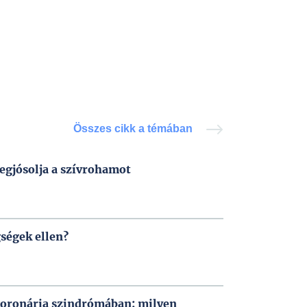
Összes cikk a témában
egjósolja a szívrohamot
ségek ellen?
 koronária szindrómában: milyen