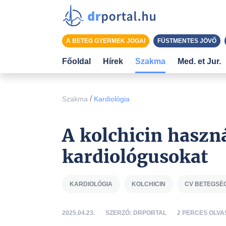
A BETEG GYERMEK JOGAI
FÜSTMENTES JÖVŐ
Főoldal
Hírek
Szakma
Med. et Jur.
/
Szakma
Kardiológia
A kolchicin haszn
kardiológusokat
KARDIOLÓGIA
KOLCHICIN
CV BETEGSÉ
2025.04.23.
SZERZŐ: DRPORTAL
2 PERCES OLVA