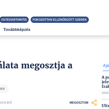
OSTEOARTHRITIS
FOKOZOTTAN ELLENŐRZÖTT SZEREK
Továbbképzés
álata megosztja a
Ajá
A p
jel
fra
GEK
2026.
SÁSI IDŐ
MEGOSZTOM
Ult