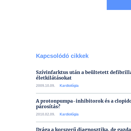
Kapcsolódó cikkek
Szívinfarktus után a beültetett defibril
életkilátásokat
2009.10.09.
Kardiológia
A protonpumpa-inhibitorok és a clopido
párosítás?
2010.02.09.
Kardiológia
Drága a korszerű diagnosztika, de gazd