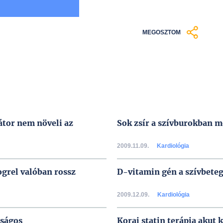
MEGOSZTOM
látor nem növeli az
Sok zsír a szívburokban m
2009.11.09.
Kardiológia
grel valóban rossz
D-vitamin gén a szívbeteg
2009.12.09.
Kardiológia
aságos
Korai statin terápia akut