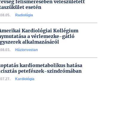
evség felismerésében veleszületett
taszűkület esetén
08.05.
Radiológia
Amerikai Kardiológiai Kollégium
nymutatása a vérlemezke-gátló
gyszerek alkalmazásáról
08.03.
Háziorvostan
zoptatás kardiometabolikus hatása
icisztás petefészek-szindrómában
07.27.
Kardiológia