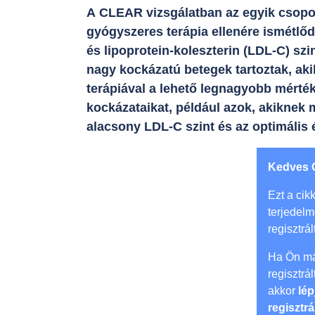
A CLEAR vizsgálatban az egyik csoport
gyógyszeres terápia ellenére ismétlőd
és lipoprotein-koleszterin (LDL-C) szi
nagy kockázatú betegek tartoztak, akik
terápiával a lehető legnagyobb mérté
kockázataikat, például azok, akiknek m
alacsony LDL-C szint és az optimális 
Kedves 
Ezt a cikk
terjedel
regisztrál
Ha Ön má
regisztrá
akkor
lép
regisztrá