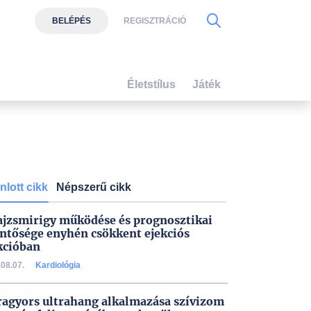
BELÉPÉS
REGISZTRÁCIÓ
Életstílus
Játék
nlott cikk
Népszerű cikk
ajzsmirigy működése és prognosztikai
entősége enyhén csökkent ejekciós
kcióban
08.07.
Kardiológia
ragyors ultrahang alkalmazása szívizom