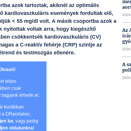
mer
ba azok tartoztak, akiknél az optimális
aor
ő kardiovaszkuláris események fordultak elő,
2026.
ntjük < 55 mg/dl volt. A másik csoportba azok a
 nyitottak voltak arra, hogy kiegészítő
Az 
irá
kben csökkentsék kardiovaszkuláris (CV)
gyó
agas a C-reaktív fehérje (CRP) szintje az
2026.
étrend és testmozgás ellenére.
A s
Olvasó!
pol
2026.
et teljes
mében csak
t tagjaink érhetik el.
r korábban
lt a DRportalon,
jen be
, vagy pedig
ljon oldalunkra!