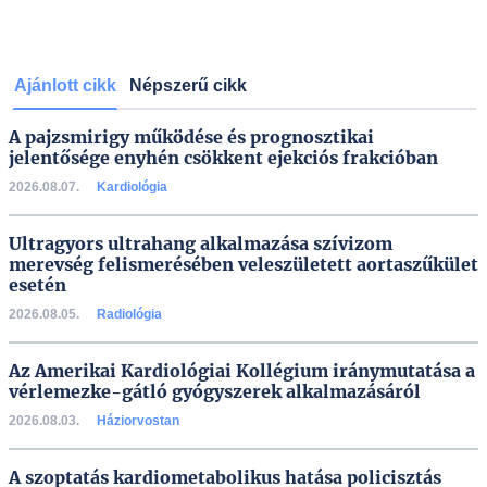
Ajánlott cikk
Népszerű cikk
A pajzsmirigy működése és prognosztikai
jelentősége enyhén csökkent ejekciós frakcióban
2026.08.07.
Kardiológia
Ultragyors ultrahang alkalmazása szívizom
merevség felismerésében veleszületett aortaszűkület
esetén
2026.08.05.
Radiológia
Az Amerikai Kardiológiai Kollégium iránymutatása a
vérlemezke-gátló gyógyszerek alkalmazásáról
2026.08.03.
Háziorvostan
A szoptatás kardiometabolikus hatása policisztás