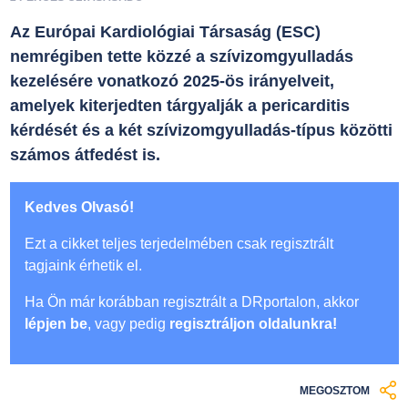
Az Európai Kardiológiai Társaság (ESC)
nemrégiben tette közzé a szívizomgyulladás
kezelésére vonatkozó 2025-ös irányelveit,
amelyek kiterjedten tárgyalják a pericarditis
kérdését és a két szívizomgyulladás-típus közötti
számos átfedést is.
Kedves Olvasó!
Ezt a cikket teljes terjedelmében csak regisztrált
tagjaink érhetik el.
Ha Ön már korábban regisztrált a DRportalon, akkor
lépjen be
, vagy pedig
regisztráljon oldalunkra!
MEGOSZTOM