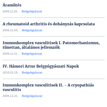
Áramütés
2009.11.26.
Belgyógyászat
A rheumatoid arthritis és dohányzás kapcsolata
2009.12.04.
Belgyógyászat
Immunkomplex vasculitisek I. Patomechanizmus,
tünettan, általános jellemzők
2009.12.11.
Belgyógyászat
IV. Hámori Artur Belgyógyászati Napok
2010.03.19.
Belgyógyászat
Immunkomplex vasculitisek II. - A cryopathiás
vasculitis
2009.12.21.
Belgyógyászat