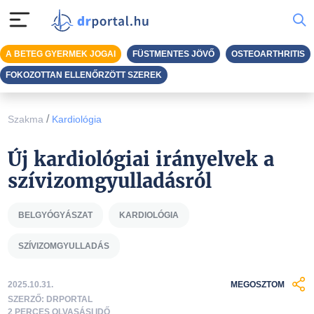
A BETEG GYERMEK JOGAI
FÜSTMENTES JÖVŐ
OSTEOARTHRITIS
FOKOZOTTAN ELLENŐRZÖTT SZEREK
/
Szakma
Kardiológia
Új kardiológiai irányelvek a
szívizomgyulladásról
BELGYÓGYÁSZAT
KARDIOLÓGIA
SZÍVIZOMGYULLADÁS
2025.10.31.
MEGOSZTOM
SZERZŐ: DRPORTAL
2 PERCES OLVASÁSI IDŐ