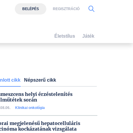
BELÉPÉS
REGISZTRÁCIÓ
Életstílus
Játék
nlott cikk
Népszerű cikk
umeszcens helyi érzéstelenítés
lműtétek során
08.06.
Klinikai onkológia
orai megjelenésű hepatocelluláris
cinóma kockázatának vizsgálata