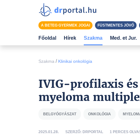
A BETEG GYERMEK JOGAI
FÜSTMENTES JÖVŐ
Főoldal
Hírek
Szakma
Med. et Jur.
/
Szakma
Klinikai onkológia
IVIG-profilaxis és
myeloma multipl
BELGYÓGYÁSZAT
ONKOLÓGIA
MYELOMA
2025.01.28.
SZERZŐ: DRPORTAL
1 PERCES OLVA