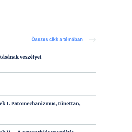
Összes cikk a témában
ztásának veszélyei
k I. Patomechanizmus, tünettan,