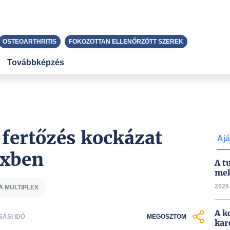
OSTEOARTHRITIS
FOKOZOTTAN ELLENŐRZÖTT SZEREK
Továbbképzés
 fertőzés kockázat
Ajá
exben
A t
mel
2026.
 MULTIPLEX
A k
SÁSI IDŐ
MEGOSZTOM
kar