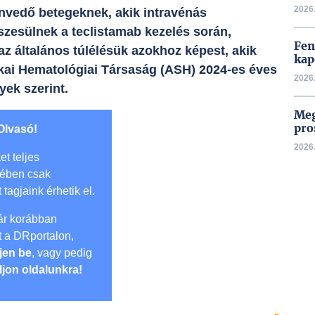
2026.
vedő betegeknek, akik intravénás
szesülnek a teclistamab kezelés során,
Fen
az általános túlélésük azokhoz képest, akik
kap
ikai Hematológiai Társaság (ASH) 2024-es éves
2026.
yek szerint.
Meg
pro
Olvasó!
2026.
et teljes
mében csak
t tagjaink érhetik el.
r korábban
lt a DRportalon,
jen be
, vagy pedig
ljon oldalunkra!