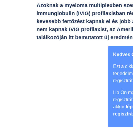
Azoknak a myeloma multiplexben szen
immunglobulin (IVIG) profilaxisban ré
kevesebb fertőzést kapnak el és jobb 
nem kapnak IVIG profilaxist, az Amer
találkozóján itt bemutatott új eredmén
Kedves 
Ezt a cikk
terjedel
regisztrál
Ha Ön má
regisztrá
akkor
lép
regisztrá