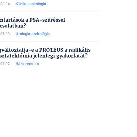
08.04.
Klinikai onkológia
ntartások a PSA-szűréssel
csolatban?
07.09.
Urológia-andrológia
változtatja-e a PROTEUS a radikális
sztatektómia jelenlegi gyakorlatát?
07.07.
Háziorvostan