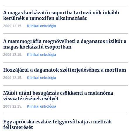
A magas kockázatú csoportba tartozó nők inkább
kerülnék a tamoxifen alkalmazását
2009.12.15.
Klinikai onkológia
A mammográfia megnövelheti a daganatos rizikót a
magas kockázatú csoportban
2009.12.15.
Klinikai onkológia
Hozzájárul a daganatok szétterjedéséhez a morfium
2009.12.15.
Klinikai onkológia
Műtét utáni besugárzás csökkenti a melanóma
visszatérésének esélyét
2009.12.15.
Klinikai onkológia
Egy aprócska eszköz felgyorsíthatja a mellrák
felismerését