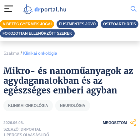
A BETEG GYERMEK JOGAI
FÜSTMENTES JÖVŐ
OSTEOARTHRITIS
FOKOZOTTAN ELLENŐRZÖTT SZEREK
/
Szakma
Klinikai onkológia
Mikro- és nanoműanyagok az
agydaganatokban és az
egészséges emberi agyban
KLINIKAI ONKOLÓGIA
NEUROLÓGIA
2026.06.08.
MEGOSZTOM
SZERZŐ: DRPORTAL
1 PERCES OLVASÁSI IDŐ