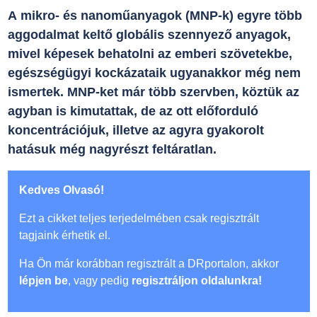
A mikro- és nanoműanyagok (MNP-k) egyre több
aggodalmat keltő globális szennyező anyagok,
mivel képesek behatolni az emberi szövetekbe,
egészségügyi kockázataik ugyanakkor még nem
ismertek. MNP-ket már több szervben, köztük az
agyban is kimutattak, de az ott előforduló
koncentrációjuk, illetve az agyra gyakorolt
hatásuk még nagyrészt feltáratlan.
Kedves Olvasó!
Ezt a cikket teljes terjedelmében csak regisztrált
tagjaink érhetik el.
Ha Ön már korábban regisztrált a DRportalon, akkor
lépjen be
, vagy pedig
regisztráljon oldalunkra!