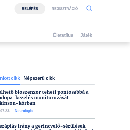
BELÉPÉS
REGISZTRÁCIÓ
Életstílus
Játék
nlott cikk
Népszerű cikk
elhető bioszenzor teheti pontosabbá a
odopa-kezelés monitorozását
kinson-kórban
07.23.
Neurológia
terápiás irány a gerincvelő-sérülések