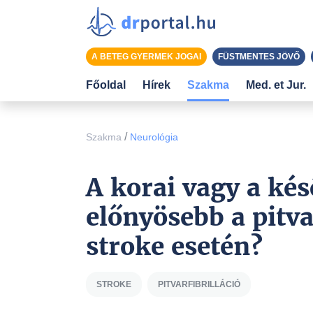
A BETEG GYERMEK JOGAI
FÜSTMENTES JÖVŐ
Főoldal
Hírek
Szakma
Med. et Jur.
/
Szakma
Neurológia
A korai vagy a kés
előnyösebb a pitvar
stroke esetén?
STROKE
PITVARFIBRILLÁCIÓ