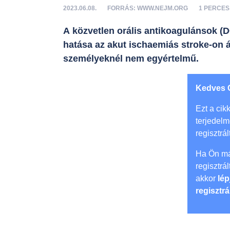
2023.06.08.
FORRÁS: WWW.NEJM.ORG
1 PERCE
A közvetlen orális antikoagulánsok (
hatása az akut ischaemiás stroke-on á
személyeknél nem egyértelmű.
Kedves 
Ezt a cikk
terjedel
regisztrál
Ha Ön má
regisztrá
akkor
lép
regisztrá