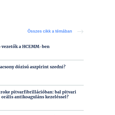
Összes cikk a témában
rt-vezetők a HCEMM-ben
csony dózisú aszpirint szedni?
roke pitvarfibrillációban: bal pitvari
t orális antikoaguláns kezeléssel?