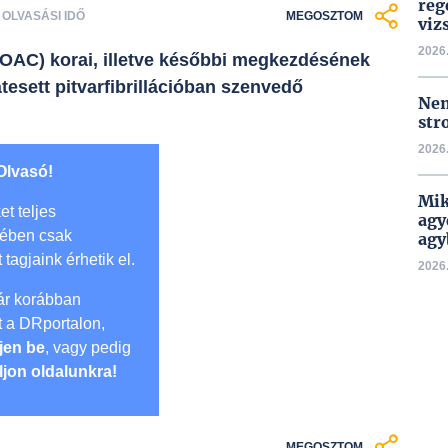
reg
S OLVASÁSI IDŐ
MEGOSZTOM
viz
2026.
DOAC) korai, illetve későbbi megkezdésének
tesett pitvarfibrillációban szenvedő
Nem
str
2026.
Olvasó!
Mik
et teljes
agy
mében csak
agy
t tagjaink érhetik el.
2026.
r korábban
lt a DRportalon,
jen be
, vagy pedig
ljon oldalunkra!
MEGOSZTOM