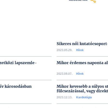
Sikeres női kutatócsopo
2023.05.29.
Hírek
mzetközi lapszemle-
Mikor érdemes naponta ala
2023.09.07.
Hírek
tív károsodásban
Mikor kevesebb a súlyos st
fülcsezárással, vagy direk
2023.12.13.
Kardiológia