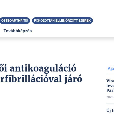
OSTEOARTHRITIS
FOKOZOTTAN ELLENŐRZÖTT SZEREK
Továbbképzés
ői antikoaguláció
Ajá
fibrillációval járó
Vis
lev
Par
2026.
Új 