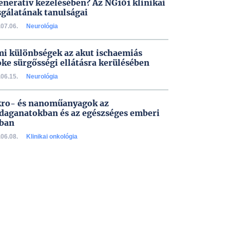
eneratív kezelésében? Az NG101 klinikai
sgálatának tanulságai
07.06.
Neurológia
i különbségek az akut ischaemiás
oke sürgősségi ellátásra kerülésében
06.15.
Neurológia
ro- és nanoműanyagok az
daganatokban és az egészséges emberi
ban
06.08.
Klinikai onkológia