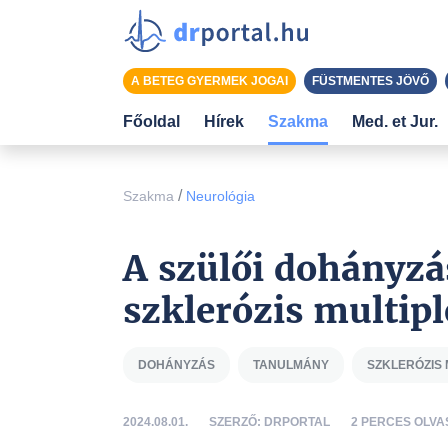
A BETEG GYERMEK JOGAI
FÜSTMENTES JÖVŐ
Főoldal
Hírek
Szakma
Med. et Jur.
/
Szakma
Neurológia
A szülői dohányzá
szklerózis multip
DOHÁNYZÁS
TANULMÁNY
SZKLERÓZIS 
2024.08.01.
SZERZŐ: DRPORTAL
2 PERCES OLVA