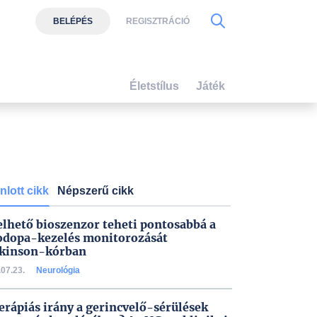
BELÉPÉS
REGISZTRÁCIÓ
Életstílus
Játék
nlott cikk
Népszerű cikk
elhető bioszenzor teheti pontosabbá a
odopa-kezelés monitorozását
kinson-kórban
07.23.
Neurológia
terápiás irány a gerincvelő-sérülések