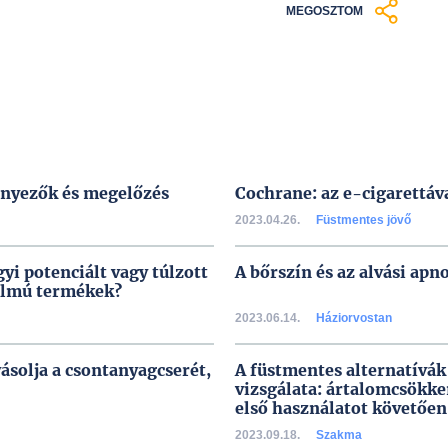
MEGOSZTOM
ényezők és megelőzés
Cochrane: az e-cigarettáv
2023.04.26.
Füstmentes jövő
i potenciált vagy túlzott
A bőrszín és az alvási apn
talmú termékek?
2023.06.14.
Háziorvostan
ásolja a csontanyagcserét,
A füstmentes alternatívá
vizsgálata: ártalomcsökke
első használatot követően
2023.09.18.
Szakma