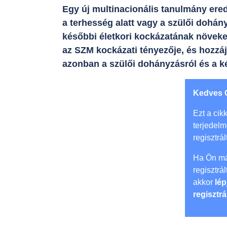
Egy új multinacionális tanulmány ere
a terhesség alatt vagy a szülői dohán
későbbi életkori kockázatának növeke
az SZM kockázati tényezője, és hozzá
azonban a szülői dohányzásról és a 
Kedves 
Ezt a cikk
terjedel
regisztrál
Ha Ön má
regisztrá
akkor
lép
regisztrá