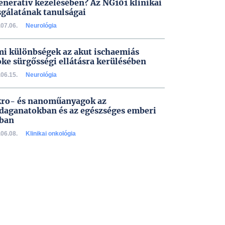
eneratív kezelésében? Az NG101 klinikai
sgálatának tanulságai
07.06.
Neurológia
i különbségek az akut ischaemiás
oke sürgősségi ellátásra kerülésében
06.15.
Neurológia
ro- és nanoműanyagok az
daganatokban és az egészséges emberi
ban
06.08.
Klinikai onkológia