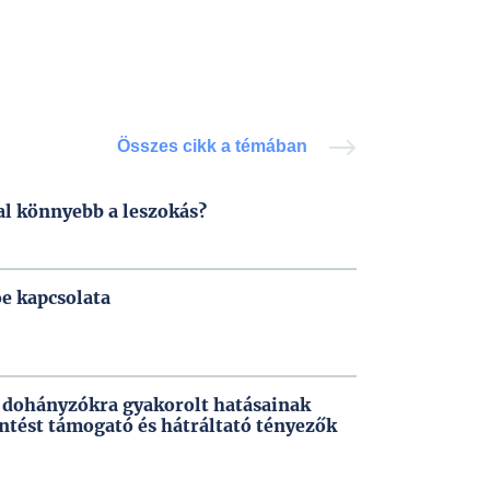
Összes cikk a témában
al könnyebb a leszokás?
oe kapcsolata
k dohányzókra gyakorolt hatásainak
ntést támogató és hátráltató tényezők