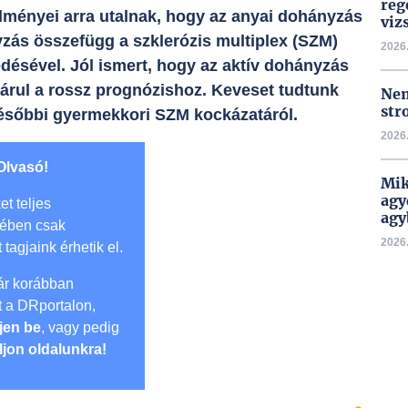
reg
dményei arra utalnak, hogy az anyai dohányzás
viz
yzás összefügg a szklerózis multiplex (SZM)
2026.
désével. Jól ismert, hogy az aktív dohányzás
járul a rossz prognózishoz. Keveset tudtunk
Nem
str
későbbi gyermekkori SZM kockázatáról.
2026.
Olvasó!
Mik
agy
et teljes
agy
mében csak
2026.
t tagjaink érhetik el.
r korábban
lt a DRportalon,
jen be
, vagy pedig
ljon oldalunkra!