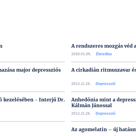
n
A rendszeres mozgás véd a
2026.01.09.
Életstílus
mazása major depressziós
A cirkadián ritmuszavar é
2012.11.26.
Depresszió
kezelésében - Interjú Dr.
Anhedónia mint a depressz
Kálmán Jánossal
2012.11.26.
Depresszió
Az agomelatin – új hatás