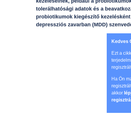
kezeléseinek, például a probiotikumok
tolerálhatósági adatok és a beavatko
probiotikumok kiegészítő kezelésként
depressziós zavarban (MDD) szenved
Kedves 
Ezt a cikk
terjedel
regisztrál
Ha Ön má
regisztrá
akkor
lép
regisztrá