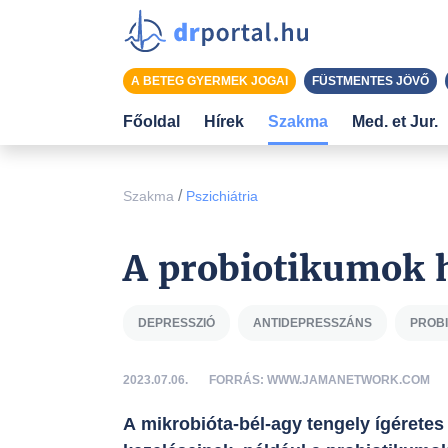
A BETEG GYERMEK JOGAI
FÜSTMENTES JÖVŐ
Főoldal
Hírek
Szakma
Med. et Jur.
/
Szakma
Pszichiátria
A probiotikumok 
DEPRESSZIÓ
ANTIDEPRESSZÁNS
PROB
2023.07.06.
FORRÁS: WWW.JAMANETWORK.COM
A mikrobióta-bél-agy tengely ígéretes