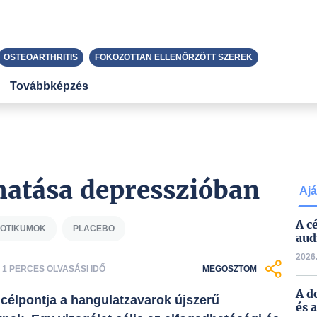
OSTEOARTHRITIS
FOKOZOTTAN ELLENŐRZÖTT SZEREK
Továbbképzés
hatása depresszióban
Ajá
A c
IOTIKUMOK
PLACEBO
aud
2026.
1 PERCES OLVASÁSI IDŐ
MEGOSZTOM
A d
 célpontja a hangulatzavarok újszerű
és 