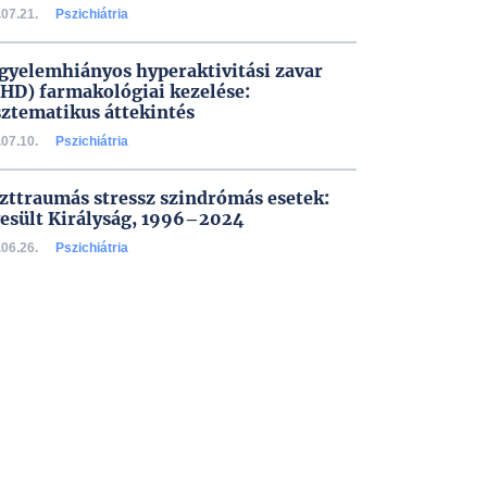
07.21.
Pszichiátria
igyelemhiányos hyperaktivitási zavar
HD) farmakológiai kezelése:
sztematikus áttekintés
07.10.
Pszichiátria
zttraumás stressz szindrómás esetek:
esült Királyság, 1996–2024
06.26.
Pszichiátria