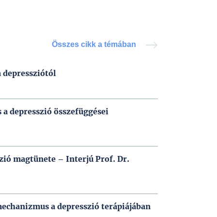
Összes cikk a témában
 depressziótól
s a depresszió összefüggései
ió magtünete – Interjú Prof. Dr.
mechanizmus a depresszió terápiájában