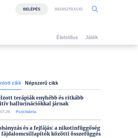
BELÉPÉS
REGISZTRÁCIÓ
Életstílus
Játék
nlott cikk
Népszerű cikk
élzott terápiák enyhébb és ritkább
itív hallucinációkkal járnak
07.29.
Pszichiátria
ohányzás és a fejfájás: a nikotinfüggőség
a fájdalomcsillapítók közötti összefüggés