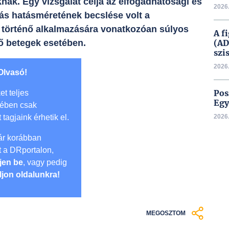
nak. Egy vizsgálat célja az elfogadhatósági és
2026.
zás hatásméretének becslése volt a
 történő alkalmazására vonatkozóan súlyos
A f
ő betegek esetében.
(AD
szi
2026.
Olvasó!
Pos
et teljes
Egy
mében csak
t tagjaink érhetik el.
2026.
r korábban
lt a DRportalon,
jen be
, vagy pedig
ljon oldalunkra!
MEGOSZTOM