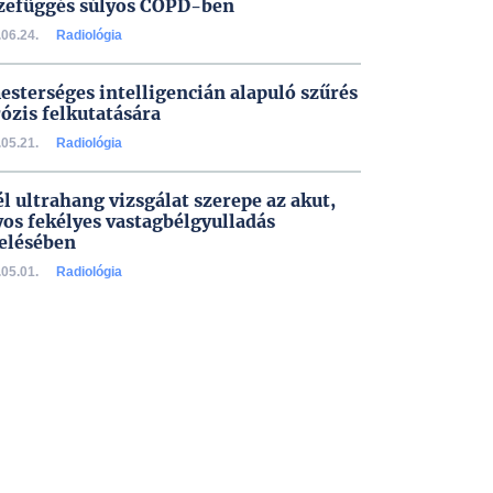
zefüggés súlyos COPD-ben
06.24.
Radiológia
esterséges intelligencián alapuló szűrés
rózis felkutatására
05.21.
Radiológia
él ultrahang vizsgálat szerepe az akut,
yos fekélyes vastagbélgyulladás
elésében
05.01.
Radiológia