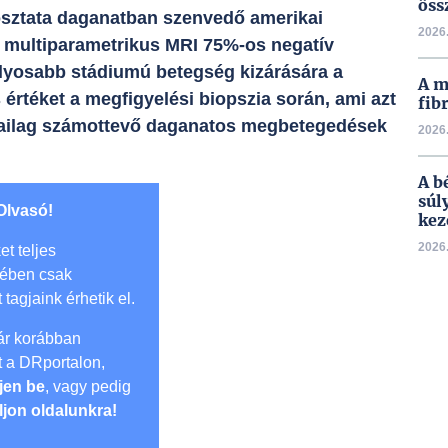
öss
prosztata daganatban szenvedő amerikai
2026.
v multiparametrikus MRI 75%-os negatív
súlyosabb stádiumú betegség kizárására a
A m
értéket a megfigyelési biopszia során, ami azt
fib
ikailag számottevő daganatos megbetegedések
2026.
A b
súl
Olvasó!
kez
2026.
et teljes
mében csak
t tagjaink érhetik el.
r korábban
lt a DRportalon,
jen be
, vagy pedig
ljon oldalunkra!