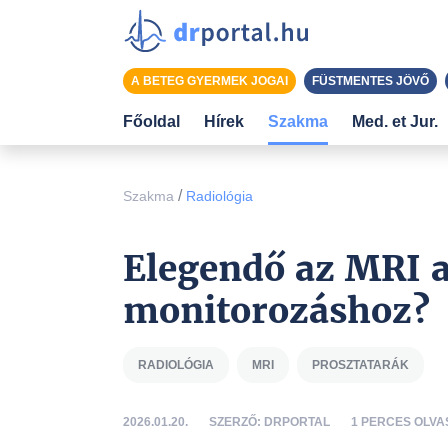
A BETEG GYERMEK JOGAI
FÜSTMENTES JÖVŐ
Főoldal
Hírek
Szakma
Med. et Jur.
/
Szakma
Radiológia
Elegendő az MRI a
monitorozáshoz?
RADIOLÓGIA
MRI
PROSZTATARÁK
2026.01.20.
SZERZŐ: DRPORTAL
1 PERCES OLVA