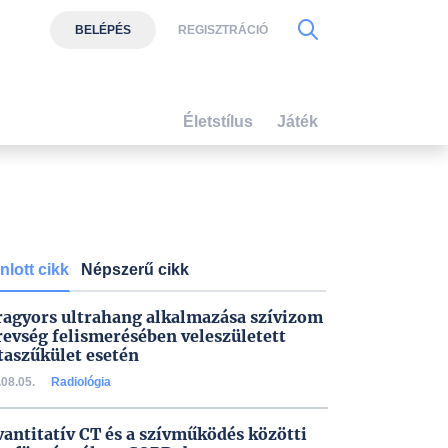
BELÉPÉS
REGISZTRÁCIÓ
Életstílus
Játék
nlott cikk
Népszerű cikk
ragyors ultrahang alkalmazása szívizom
evség felismerésében veleszületett
taszűkület esetén
08.05.
Radiológia
vantitatív CT és a szívműködés közötti