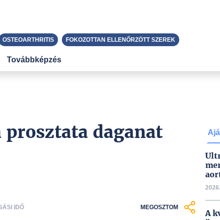
OSTEOARTHRITIS
FOKOZOTTAN ELLENŐRZÖTT SZEREK
Továbbképzés
 prosztata daganat
Ajá
Ult
mer
aor
2026.
SÁSI IDŐ
MEGOSZTOM
A k