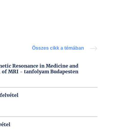
Összes cikk a témában
netic Resonance in Medicine and
 of MRI - tanfolyam Budapesten
 felvétel
vétel