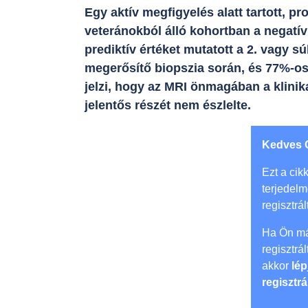
Egy aktív megfigyelés alatt tartott, 
veteránokból álló kohortban a negatí
prediktív értéket mutatott a 2. vagy 
megerősítő biopszia során, és 77%-os 
jelzi, hogy az MRI önmagában a klin
jelentős részét nem észlelte.
Kedves 
Ezt a cikk
terjedel
regisztrál
Ha Ön má
regisztrá
akkor
lép
regisztrá