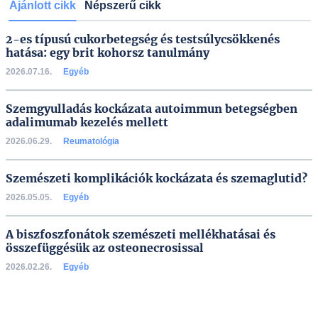
Ajánlott cikk
Népszerű cikk
2-es típusú cukorbetegség és testsúlycsökkenés
hatása: egy brit kohorsz tanulmány
2026.07.16.
Egyéb
Szemgyulladás kockázata autoimmun betegségben
adalimumab kezelés mellett
2026.06.29.
Reumatológia
Szemészeti komplikációk kockázata és szemaglutid?
2026.05.05.
Egyéb
A biszfoszfonátok szemészeti mellékhatásai és
összefüggésük az osteonecrosissal
2026.02.26.
Egyéb