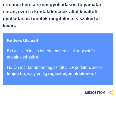
értelmezhető a szem gyulladásos folyamatai
során, ezért a kontaktlencsék által kiváltott
gyulladásos tünetek megítélése is szakértőt
kíván.
Kedves Olvasó!
Ezt a cikket teljes terjedelmében csak regisztrált
tagjaink érhetik el.
Ha Ön már korábban regisztrált a DRportalon, akkor
lépjen be
, vagy pedig
regisztráljon oldalunkra!
MEGOSZTOM