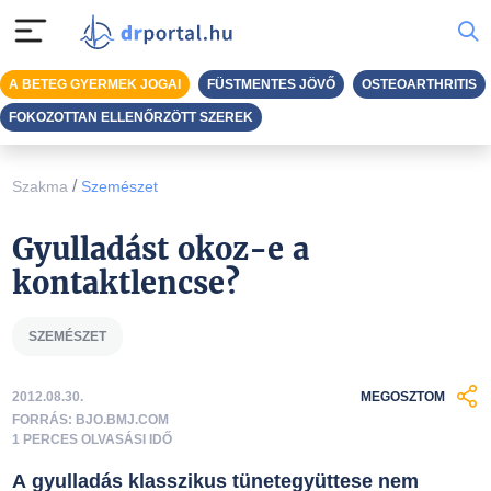
A BETEG GYERMEK JOGAI
FÜSTMENTES JÖVŐ
OSTEOARTHRITIS
FOKOZOTTAN ELLENŐRZÖTT SZEREK
/
Szakma
Szemészet
Gyulladást okoz-e a
kontaktlencse?
SZEMÉSZET
2012.08.30.
MEGOSZTOM
FORRÁS: BJO.BMJ.COM
1 PERCES OLVASÁSI IDŐ
A gyulladás klasszikus tünetegyüttese nem