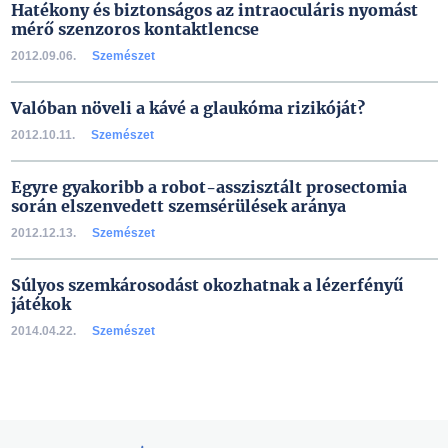
Hatékony és biztonságos az intraoculáris nyomást
mérő szenzoros kontaktlencse
2012.09.06.
Szemészet
Valóban növeli a kávé a glaukóma rizikóját?
2012.10.11.
Szemészet
Egyre gyakoribb a robot-asszisztált prosectomia
során elszenvedett szemsérülések aránya
2012.12.13.
Szemészet
Súlyos szemkárosodást okozhatnak a lézerfényű
játékok
2014.04.22.
Szemészet