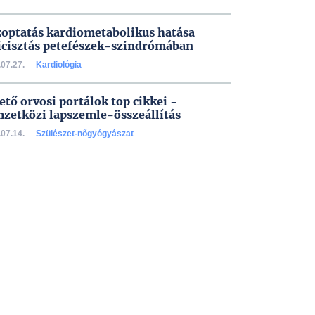
zoptatás kardiometabolikus hatása
icisztás petefészek-szindrómában
07.27.
Kardiológia
ető orvosi portálok top cikkei -
zetközi lapszemle-összeállítás
07.14.
Szülészet-nőgyógyászat