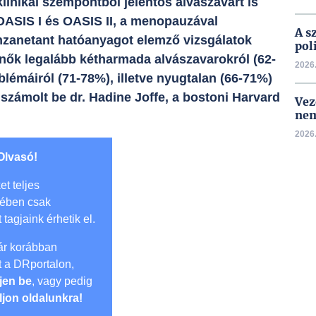
inikai szempontból jelentős alvászavart is
 OASIS I és OASIS II, a menopauzával
A s
inzanetant hatóanyagot elemző vizsgálatok
pol
a nők legalább kétharmada alvászavarokról (62-
2026.
lémáiról (71-78%), illetve nyugtalan (66-71%)
számolt be dr. Hadine Joffe, a bostoni Harvard
Vez
nem
2026.
Olvasó!
et teljes
mében csak
t tagjaink érhetik el.
r korábban
lt a DRportalon,
jen be
, vagy pedig
ljon oldalunkra!