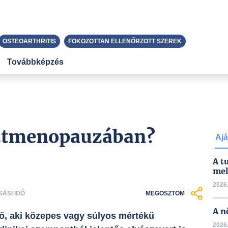
OSTEOARTHRITIS
FOKOZOTTAN ELLENŐRZÖTT SZEREK
Továbbképzés
ztmenopauzában?
Ajá
A t
mel
2026.
SÁSI IDŐ
MEGOSZTOM
A n
, aki közepes vagy súlyos mértékű
2026.