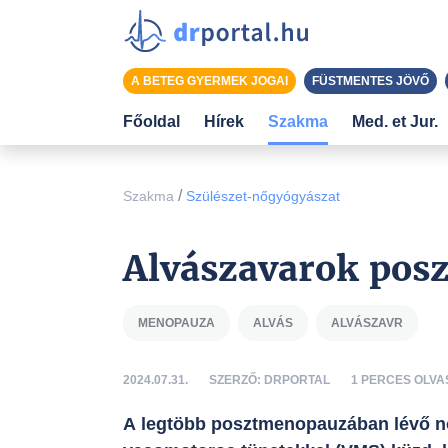
A BETEG GYERMEK JOGAI
FÜSTMENTES JÖVŐ
Főoldal
Hírek
Szakma
Med. et Jur.
/
Szakma
Szülészet-nőgyógyászat
Alvászavarok pos
MENOPAUZA
ALVÁS
ALVÁSZAVR
2024.07.31.
SZERZŐ: DRPORTAL
1 PERCES OLVA
A legtöbb posztmenopauzában lévő nő