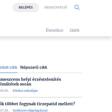
BELÉPÉS
REGISZTRÁCIÓ
Életstílus
Játék
nlott cikk
Népszerű cikk
umeszcens helyi érzéstelenítés
lműtétek során
08.06.
Klinikai onkológia
ők többet fogynak tirzepatid mellett?
07.28.
Szülészet-nőgyógyászat