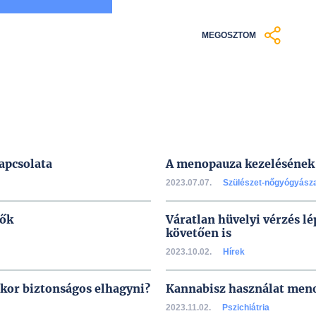
MEGOSZTOM
apcsolata
A menopauza kezelésének 
2023.07.07.
Szülészet-nőgyógyász
tők
Váratlan hüvelyi vérzés l
követően is
2023.10.02.
Hírek
or biztonságos elhagyni?
Kannabisz használat men
2023.11.02.
Pszichiátria