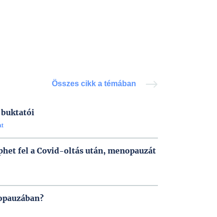
Összes cikk a témában
buktatói
at
éphet fel a Covid-oltás után, menopauzát
opauzában?