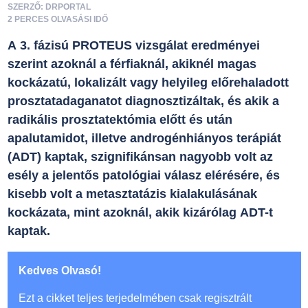
SZERZŐ: DRPORTAL
2 PERCES OLVASÁSI IDŐ
A 3. fázisú PROTEUS vizsgálat eredményei
szerint azoknál a férfiaknál, akiknél magas
kockázatú, lokalizált vagy helyileg előrehaladott
prosztatadaganatot diagnosztizáltak, és akik a
radikális prosztatektómia előtt és után
apalutamidot, illetve androgénhiányos terápiát
(ADT) kaptak, szignifikánsan nagyobb volt az
esély a jelentős patológiai válasz elérésére, és
kisebb volt a metasztatázis kialakulásának
kockázata, mint azoknál, akik kizárólag ADT-t
kaptak.
Kedves Olvasó!
Ezt a cikket teljes terjedelmében csak regisztrált