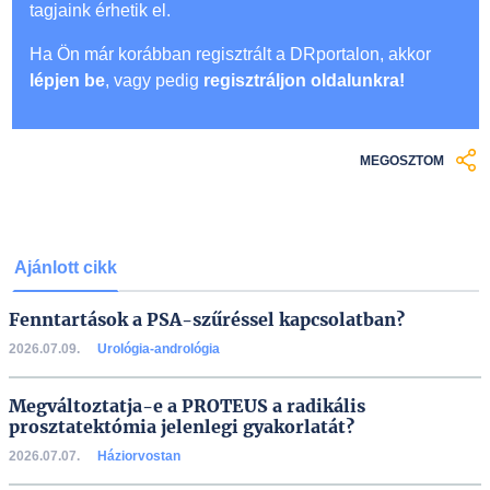
tagjaink érhetik el.
Ha Ön már korábban regisztrált a DRportalon, akkor
lépjen be
, vagy pedig
regisztráljon oldalunkra!
MEGOSZTOM
Ajánlott cikk
Fenntartások a PSA-szűréssel kapcsolatban?
2026.07.09.
Urológia-andrológia
Megváltoztatja-e a PROTEUS a radikális
prosztatektómia jelenlegi gyakorlatát?
2026.07.07.
Háziorvostan