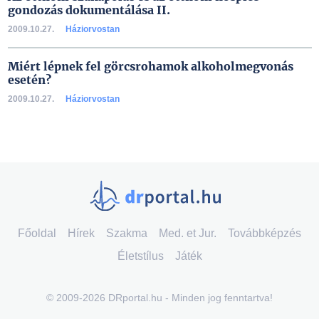
gondozás dokumentálása II.
2009.10.27.
Háziorvostan
Miért lépnek fel görcsrohamok alkoholmegvonás
esetén?
2009.10.27.
Háziorvostan
Főoldal
Hírek
Szakma
Med. et Jur.
Továbbképzés
Életstílus
Játék
© 2009-2026 DRportal.hu - Minden jog fenntartva!