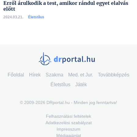
Erről árulkodik a test, amikor rándul egyet elalvás
előtt
2024.03.21.
Életstílus
Főoldal
Hírek
Szakma
Med. et Jur.
Továbbképzés
Életstílus
Játék
© 2009-2026 DRportal.hu - Minden jog fenntartva!
Felhasználási feltételek
Adatkezelési szabályzat
Impresszum
Médiaajánlat