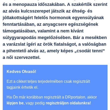
és a menopauza időszakában. A szakértők szerint
az alvás kulcsszerepet játszik az éhség- és
jóllakottságért felelős hormonok egyensúlyának
fenntartásában, az anyagcsere egészségének
támogatásában, valamint a nem kívánt
súlygyarapodás megelőzésében. Bár a mesékben
a varázslat ígéri az örök fiatalságot, a valóságban
a pihentető alvás az, amely képes „csodát tenni”
a női szervezettel.
Kedves Olvasó!
Ezt a cikket teljes terjedelmében csak regisztrált
tagjaink érhetik el.
Ha Ön már korábban regisztrált a DRportalon, akkor
lépjen be
, vagy pedig
regisztráljon oldalunkra!