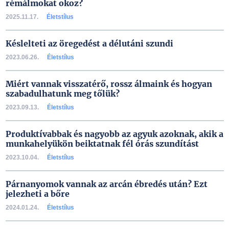
rémálmokat okoz?
2025.11.17.
Életstílus
Késlelteti az öregedést a délutáni szundi
2023.06.26.
Életstílus
Miért vannak visszatérő, rossz álmaink és hogyan
szabadulhatunk meg tőlük?
2023.09.13.
Életstílus
Produktívabbak és nagyobb az agyuk azoknak, akik a
munkahelyükön beiktatnak fél órás szundítást
2023.10.04.
Életstílus
Párnanyomok vannak az arcán ébredés után? Ezt
jelezheti a bőre
2024.01.24.
Életstílus