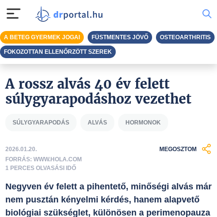
A BETEG GYERMEK JOGAI
FÜSTMENTES JÖVŐ
OSTEOARTHRITIS
FOKOZOTTAN ELLENŐRZÖTT SZEREK
A rossz alvás 40 év felett
súlygyarapodáshoz vezethet
SÚLYGYARAPODÁS
ALVÁS
HORMONOK
2026.01.20.
MEGOSZTOM
FORRÁS: WWW.HOLA.COM
1 PERCES OLVASÁSI IDŐ
Negyven év felett a pihentető, minőségi alvás már
nem pusztán kényelmi kérdés, hanem alapvető
biológiai szükséglet, különösen a perimenopauza