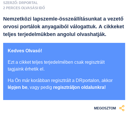
SZERZŐ: DRPORTAL
2 PERCES OLVASÁSI IDŐ
Nemzetközi lapszemle-összeállításunkat a vezető
orvosi portálok anyagaiból válogattuk. A cikkeket
teljes terjedelmükben angolul olvashatják.
Kedves Olvasó!
Ezt a cikket teljes terjedelmében csak regisztrált
tagjaink érhetik el.
Ha Ön már korábban regisztrált a DRportalon, akkor
lépjen be
, vagy pedig
regisztráljon oldalunkra!
MEGOSZTOM