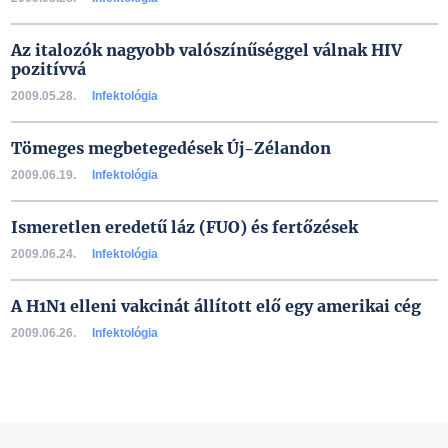
Az italozók nagyobb valószínűséggel válnak HIV
pozitívvá
2009.05.28.
Infektológia
Tömeges megbetegedések Új-Zélandon
2009.06.19.
Infektológia
Ismeretlen eredetű láz (FUO) és fertőzések
2009.06.24.
Infektológia
A H1N1 elleni vakcinát állított elő egy amerikai cég
2009.06.26.
Infektológia