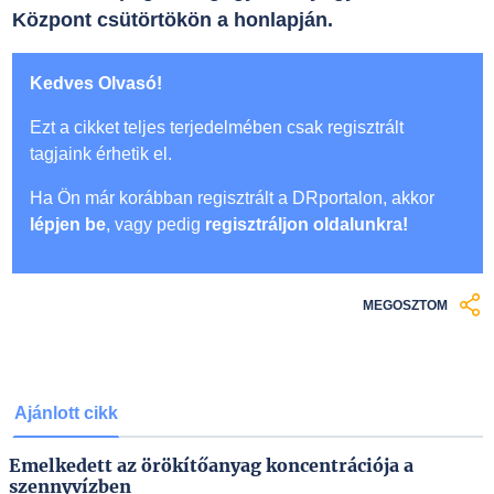
Központ csütörtökön a honlapján.
Kedves Olvasó!
Ezt a cikket teljes terjedelmében csak regisztrált
tagjaink érhetik el.
Ha Ön már korábban regisztrált a DRportalon, akkor
lépjen be
, vagy pedig
regisztráljon oldalunkra!
MEGOSZTOM
Ajánlott cikk
Emelkedett az örökítőanyag koncentrációja a
szennyvízben