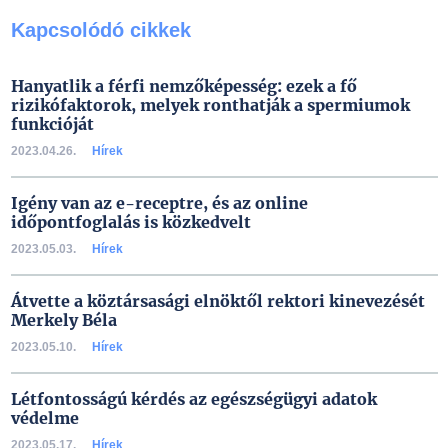
Kapcsolódó cikkek
Hanyatlik a férfi nemzőképesség: ezek a fő
rizikófaktorok, melyek ronthatják a spermiumok
funkcióját
2023.04.26.
Hírek
Igény van az e-receptre, és az online
időpontfoglalás is közkedvelt
2023.05.03.
Hírek
Átvette a köztársasági elnöktől rektori kinevezését
Merkely Béla
2023.05.10.
Hírek
Létfontosságú kérdés az egészségügyi adatok
védelme
2023.05.17.
Hírek