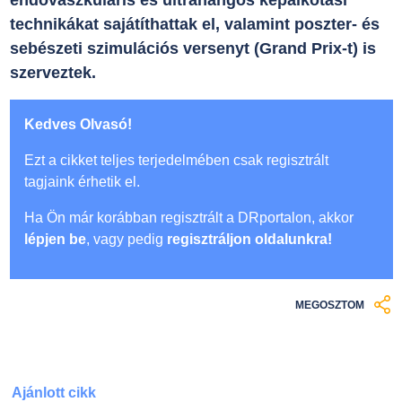
endovaszkuláris és ultrahangos képalkotási
technikákat sajátíthattak el, valamint poszter- és
sebészeti szimulációs versenyt (Grand Prix-t) is
szerveztek.
Kedves Olvasó!
Ezt a cikket teljes terjedelmében csak regisztrált
tagjaink érhetik el.
Ha Ön már korábban regisztrált a DRportalon, akkor
lépjen be
, vagy pedig
regisztráljon oldalunkra!
MEGOSZTOM
Ajánlott cikk