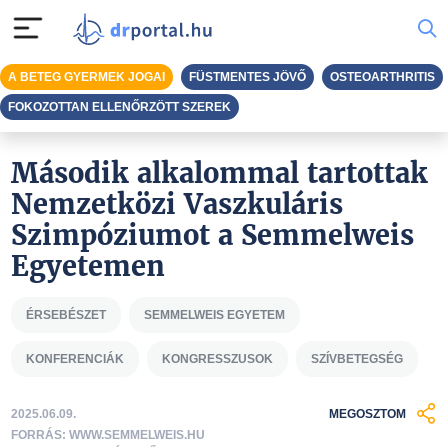
A BETEG GYERMEK JOGAI
FÜSTMENTES JÖVŐ
OSTEOARTHRITIS
FOKOZOTTAN ELLENŐRZÖTT SZEREK
Második alkalommal tartottak
Nemzetközi Vaszkuláris
Szimpóziumot a Semmelweis
Egyetemen
ÉRSEBÉSZET
SEMMELWEIS EGYETEM
KONFERENCIÁK
KONGRESSZUSOK
SZÍVBETEGSÉG
2025.06.09.
MEGOSZTOM
FORRÁS: WWW.SEMMELWEIS.HU