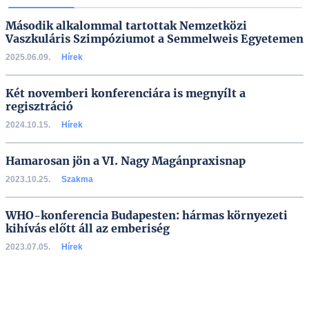
Második alkalommal tartottak Nemzetközi
Vaszkuláris Szimpóziumot a Semmelweis Egyetemen
2025.06.09.
Hírek
Két novemberi konferenciára is megnyílt a
regisztráció
2024.10.15.
Hírek
Hamarosan jön a VI. Nagy Magánpraxisnap
2023.10.25.
Szakma
WHO-konferencia Budapesten: hármas környezeti
kihívás előtt áll az emberiség
2023.07.05.
Hírek