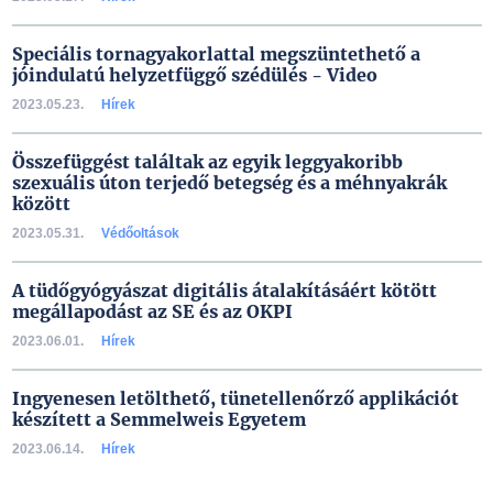
Speciális tornagyakorlattal megszüntethető a
jóindulatú helyzetfüggő szédülés - Video
2023.05.23.
Hírek
Összefüggést találtak az egyik leggyakoribb
szexuális úton terjedő betegség és a méhnyakrák
között
2023.05.31.
Védőoltások
A tüdőgyógyászat digitális átalakításáért kötött
megállapodást az SE és az OKPI
2023.06.01.
Hírek
Ingyenesen letölthető, tünetellenőrző applikációt
készített a Semmelweis Egyetem
2023.06.14.
Hírek