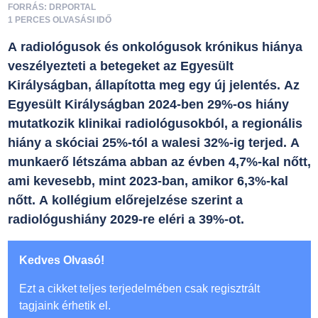
FORRÁS: DRPORTAL
1 PERCES OLVASÁSI IDŐ
A radiológusok és onkológusok krónikus hiánya
veszélyezteti a betegeket az Egyesült
Királyságban, állapította meg egy új jelentés. Az
Egyesült Királyságban 2024-ben 29%-os hiány
mutatkozik klinikai radiológusokból, a regionális
hiány a skóciai 25%-tól a walesi 32%-ig terjed. A
munkaerő létszáma abban az évben 4,7%-kal nőtt,
ami kevesebb, mint 2023-ban, amikor 6,3%-kal
nőtt. A kollégium előrejelzése szerint a
radiológushiány 2029-re eléri a 39%-ot.
Kedves Olvasó!
Ezt a cikket teljes terjedelmében csak regisztrált
tagjaink érhetik el.