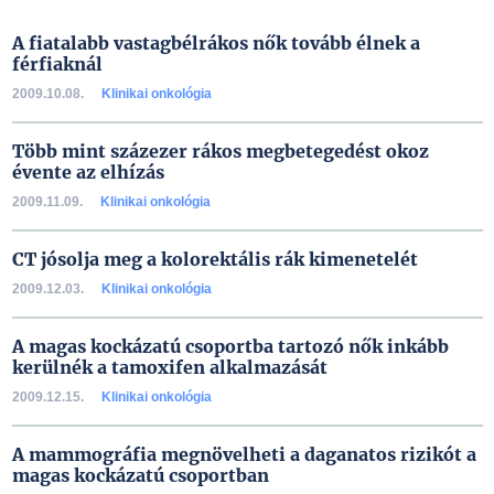
A fiatalabb vastagbélrákos nők tovább élnek a
férfiaknál
2009.10.08.
Klinikai onkológia
Több mint százezer rákos megbetegedést okoz
évente az elhízás
2009.11.09.
Klinikai onkológia
CT jósolja meg a kolorektális rák kimenetelét
2009.12.03.
Klinikai onkológia
A magas kockázatú csoportba tartozó nők inkább
kerülnék a tamoxifen alkalmazását
2009.12.15.
Klinikai onkológia
A mammográfia megnövelheti a daganatos rizikót a
magas kockázatú csoportban