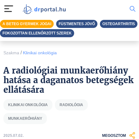
A BETEG GYERMEK JOGAI
FÜSTMENTES JÖVŐ
OSTEOARTHRITIS
FOKOZOTTAN ELLENŐRZÖTT SZEREK
/
Szakma
Klinikai onkológia
A radiológiai munkaerőhiány
hatása a daganatos betegségek
ellátására
KLINIKAI ONKOLÓGIA
RADIOLÓGIA
MUNKAERŐHIÁNY
2025.07.02.
MEGOSZTOM