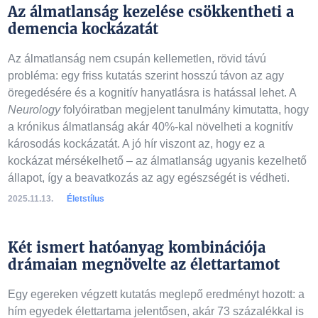
Az álmatlanság kezelése csökkentheti a
demencia kockázatát
Az álmatlanság nem csupán kellemetlen, rövid távú
probléma: egy friss kutatás szerint hosszú távon az agy
öregedésére és a kognitív hanyatlásra is hatással lehet. A
Neurology
folyóiratban megjelent tanulmány kimutatta, hogy
a krónikus álmatlanság akár 40%-kal növelheti a kognitív
károsodás kockázatát. A jó hír viszont az, hogy ez a
kockázat mérsékelhető – az álmatlanság ugyanis kezelhető
állapot, így a beavatkozás az agy egészségét is védheti.
2025.11.13.
Életstílus
Két ismert hatóanyag kombinációja
drámaian megnövelte az élettartamot
Egy egereken végzett kutatás meglepő eredményt hozott: a
hím egyedek élettartama jelentősen, akár 73 százalékkal is