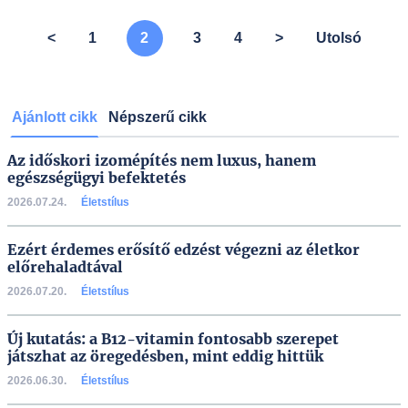
<
1
2
3
4
>
Utolsó
Ajánlott cikk
Népszerű cikk
Az időskori izomépítés nem luxus, hanem
egészségügyi befektetés
2026.07.24.
Életstílus
Ezért érdemes erősítő edzést végezni az életkor
előrehaladtával
2026.07.20.
Életstílus
Új kutatás: a B12-vitamin fontosabb szerepet
játszhat az öregedésben, mint eddig hittük
2026.06.30.
Életstílus