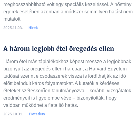
meghosszabbítható volt egy speciális kezeléssel. A nőstény
egerek esetében azonban a módszer semmilyen hatást nem
mutatott.
2025.11.03.
Hírek
A három legjobb étel öregedés ellen
Három étel más táplálékokhoz képest messze a legjobbnak
bizonyult az öregedés elleni harcban; a Harvard Egyetem
tudósai szerint e csodaszerek vissza is fordíthatják az idő
előtt beindult káros folyamatokat. A kutatók a kérdéses
ételeket széleskörűen tanulmányozva – korábbi vizsgálatok
eredményeit is figyelembe véve – bizonyították, hogy
valóban működhet a fiatalító hatás.
2025.10.31.
Életstílus
A lista folytatódik a következő oldalon, kérjük lapozzon!