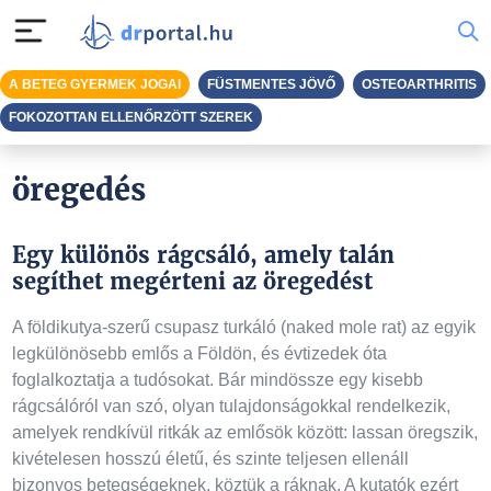
A BETEG GYERMEK JOGAI
FÜSTMENTES JÖVŐ
OSTEOARTHRITIS
FOKOZOTTAN ELLENŐRZÖTT SZEREK
öregedés
Egy különös rágcsáló, amely talán
segíthet megérteni az öregedést
A földikutya-szerű csupasz turkáló (naked mole rat) az egyik
legkülönösebb emlős a Földön, és évtizedek óta
foglalkoztatja a tudósokat. Bár mindössze egy kisebb
rágcsálóról van szó, olyan tulajdonságokkal rendelkezik,
amelyek rendkívül ritkák az emlősök között: lassan öregszik,
kivételesen hosszú életű, és szinte teljesen ellenáll
bizonyos betegségeknek, köztük a ráknak. A kutatók ezért