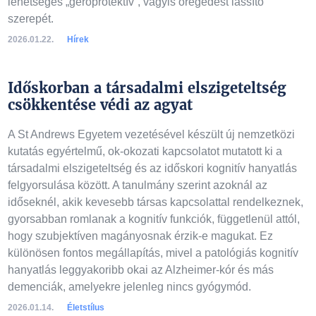
lehetséges „geroprotektív”, vagyis öregedést lassító
szerepét.
2026.01.22.
Hírek
Időskorban a társadalmi elszigeteltség
csökkentése védi az agyat
A St Andrews Egyetem vezetésével készült új nemzetközi
kutatás egyértelmű, ok-okozati kapcsolatot mutatott ki a
társadalmi elszigeteltség és az időskori kognitív hanyatlás
felgyorsulása között. A tanulmány szerint azoknál az
időseknél, akik kevesebb társas kapcsolattal rendelkeznek,
gyorsabban romlanak a kognitív funkciók, függetlenül attól,
hogy szubjektíven magányosnak érzik-e magukat. Ez
különösen fontos megállapítás, mivel a patológiás kognitív
hanyatlás leggyakoribb okai az Alzheimer-kór és más
demenciák, amelyekre jelenleg nincs gyógymód.
2026.01.14.
Életstílus