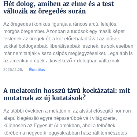
Hét dolog, amiben az elme és a test
változik az öregedés során
Az öregedés ikonikus figurája a ráncos arcú, felejtős,
morgós öregember. Azonban a tudósok egy másik képet
festenek az öregekről: a kor előrehaladtával az idősek
sokkal boldogabbak, liberálisabbak lesznek, és sok esetben
már nem tartják vissza csípős megjegyzéseiket. Legalább is
az amerikai öregek a következő 7 dologban változnak.
2025.11.25.
Életstílus
A melatonin hosszú távú kockázatai: mit
mutatnak az új kutatások?
Az utóbbi években a melatonin, az alvást elősegítő hormon
alapú kiegészítő egyre népszerűbbé vált világszerte,
különösen az Egyesült Államokban, ahol a felnőttek
körében a negyedik leggyakrabban használt természetes