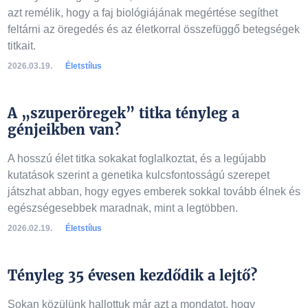
azt remélik, hogy a faj biológiájának megértése segíthet
feltárni az öregedés és az életkorral összefüggő betegségek
titkait.
2026.03.19.
Életstílus
A „szuperöregek” titka tényleg a
génjeikben van?
A hosszú élet titka sokakat foglalkoztat, és a legújabb
kutatások szerint a genetika kulcsfontosságú szerepet
játszhat abban, hogy egyes emberek sokkal tovább élnek és
egészségesebbek maradnak, mint a legtöbben.
2026.02.19.
Életstílus
Tényleg 35 évesen kezdődik a lejtő?
Sokan közülünk hallottuk már azt a mondatot, hogy