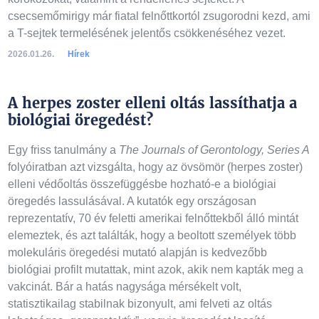
csecsemőmirigy már fiatal felnőttkortól zsugorodni kezd, ami
a T-sejtek termelésének jelentős csökkenéséhez vezet.
2026.01.26.
Hírek
A herpes zoster elleni oltás lassíthatja a
biológiai öregedést?
Egy friss tanulmány a
The Journals of Gerontology, Series A
folyóiratban azt vizsgálta, hogy az övsömör (herpes zoster)
elleni védőoltás összefüggésbe hozható-e a biológiai
öregedés lassulásával. A kutatók egy országosan
reprezentatív, 70 év feletti amerikai felnőttekből álló mintát
elemeztek, és azt találták, hogy a beoltott személyek több
molekuláris öregedési mutató alapján is kedvezőbb
biológiai profilt mutattak, mint azok, akik nem kapták meg a
vakcinát. Bár a hatás nagysága mérsékelt volt,
statisztikailag stabilnak bizonyult, ami felveti az oltás