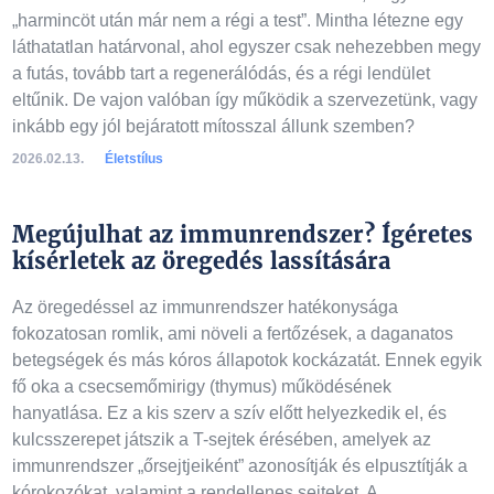
„harmincöt után már nem a régi a test”. Mintha létezne egy
láthatatlan határvonal, ahol egyszer csak nehezebben megy
a futás, tovább tart a regenerálódás, és a régi lendület
eltűnik. De vajon valóban így működik a szervezetünk, vagy
inkább egy jól bejáratott mítosszal állunk szemben?
2026.02.13.
Életstílus
Megújulhat az immunrendszer? Ígéretes
kísérletek az öregedés lassítására
Az öregedéssel az immunrendszer hatékonysága
fokozatosan romlik, ami növeli a fertőzések, a daganatos
betegségek és más kóros állapotok kockázatát. Ennek egyik
fő oka a csecsemőmirigy (thymus) működésének
hanyatlása. Ez a kis szerv a szív előtt helyezkedik el, és
kulcsszerepet játszik a T-sejtek érésében, amelyek az
immunrendszer „őrsejtjeiként” azonosítják és elpusztítják a
kórokozókat, valamint a rendellenes sejteket. A