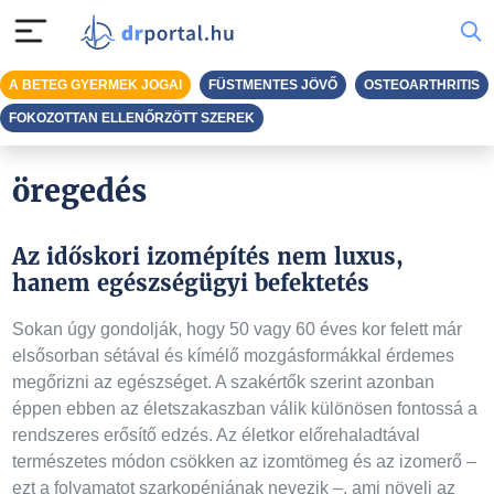
A BETEG GYERMEK JOGAI
FÜSTMENTES JÖVŐ
OSTEOARTHRITIS
FOKOZOTTAN ELLENŐRZÖTT SZEREK
öregedés
Az időskori izomépítés nem luxus,
hanem egészségügyi befektetés
Sokan úgy gondolják, hogy 50 vagy 60 éves kor felett már
elsősorban sétával és kímélő mozgásformákkal érdemes
megőrizni az egészséget. A szakértők szerint azonban
éppen ebben az életszakaszban válik különösen fontossá a
rendszeres erősítő edzés. Az életkor előrehaladtával
természetes módon csökken az izomtömeg és az izomerő –
ezt a folyamatot szarkopéniának nevezik –, ami növeli az