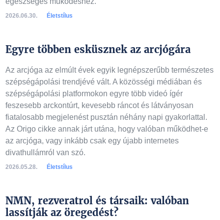
egészséges működéshez.
2026.06.30.
Életstílus
Egyre többen esküsznek az arcjógára
Az arcjóga az elmúlt évek egyik legnépszerűbb természetes
szépségápolási trendjévé vált. A közösségi médiában és
szépségápolási platformokon egyre több videó ígér
feszesebb arckontúrt, kevesebb ráncot és látványosan
fiatalosabb megjelenést pusztán néhány napi gyakorlattal.
Az Origo cikke annak járt utána, hogy valóban működhet-e
az arcjóga, vagy inkább csak egy újabb internetes
divathullámról van szó.
2026.05.28.
Életstílus
NMN, rezveratrol és társaik: valóban
lassítják az öregedést?