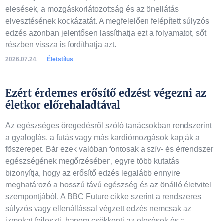
elesések, a mozgáskorlátozottság és az önellátás
elvesztésének kockázatát. A megfelelően felépített súlyzós
edzés azonban jelentősen lassíthatja ezt a folyamatot, sőt
részben vissza is fordíthatja azt.
2026.07.24.
Életstílus
Ezért érdemes erősítő edzést végezni az
életkor előrehaladtával
Az egészséges öregedésről szóló tanácsokban rendszerint
a gyaloglás, a futás vagy más kardiómozgások kapják a
főszerepet. Bár ezek valóban fontosak a szív- és érrendszer
egészségének megőrzésében, egyre több kutatás
bizonyítja, hogy az erősítő edzés legalább ennyire
meghatározó a hosszú távú egészség és az önálló életvitel
szempontjából. A BBC Future cikke szerint a rendszeres
súlyzós vagy ellenállással végzett edzés nemcsak az
izmokat fejleszti, hanem csökkenti az elesések és a