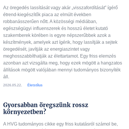
Az öregedés lassítását vagy akár „visszafordítását” ígérő
étrend-kiegészítők piaca az elmúlt években
robbanásszerűen nőtt. A közösségi médiában,
egészségügyi influenszerek és hosszú életet kutató
szakemberek körében is egyre népszerűbbek azok a
készítmények, amelyek azt ígérik, hogy lassítják a sejtek
öregedését, javítják az energiaszintet vagy
meghosszabbíthatják az élettartamot. Egy friss elemzés
azonban azt vizsgálta meg, hogy ezek mögött a hangzatos
állítások mögött valójában mennyi tudományos bizonyíték
áll.
2026.05.22.
Életstílus
Gyorsabban öregszünk rossz
környezetben?
A HVG tudományos cikke egy friss kutatásról számol be,