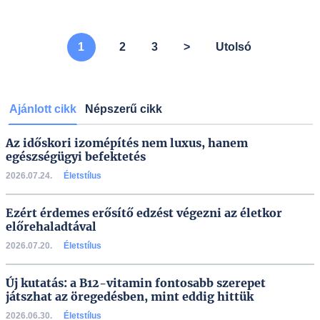
A lista folytatódik a következő oldalon, kérjük lapozzon!
1
2
3
>
Utolsó
Ajánlott cikk
Népszerű cikk
Az időskori izomépítés nem luxus, hanem
egészségügyi befektetés
2026.07.24.
Életstílus
Ezért érdemes erősítő edzést végezni az életkor
előrehaladtával
2026.07.20.
Életstílus
Új kutatás: a B12-vitamin fontosabb szerepet
játszhat az öregedésben, mint eddig hittük
2026.06.30.
Életstílus