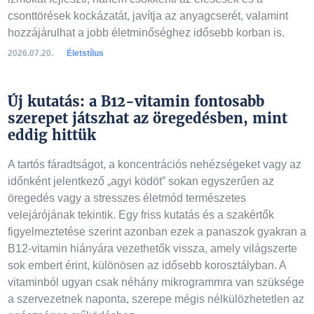
csonttörések kockázatát, javítja az anyagcserét, valamint
hozzájárulhat a jobb életminőséghez idősebb korban is.
2026.07.20.
Életstílus
Új kutatás: a B12-vitamin fontosabb
szerepet játszhat az öregedésben, mint
eddig hittük
A tartós fáradtságot, a koncentrációs nehézségeket vagy az
időnként jelentkező „agyi ködöt” sokan egyszerűen az
öregedés vagy a stresszes életmód természetes
velejárójának tekintik. Egy friss kutatás és a szakértők
figyelmeztetése szerint azonban ezek a panaszok gyakran a
B12-vitamin hiányára vezethetők vissza, amely világszerte
sok embert érint, különösen az idősebb korosztályban. A
vitaminból ugyan csak néhány mikrogrammra van szüksége
a szervezetnek naponta, szerepe mégis nélkülözhetetlen az