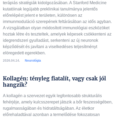
terápiás stratégiák kidolgozásában. A Stanford Medicine
kutatóinak legújabb preklinikai tanulmánya jelentős
előrelépést jelent e területen, különösen az
immunmoduláció szerepének feltárásában az idős agyban.
A vizsgálatban olyan módosított immunológiai eszközöket
hoztak létre és teszteltek, amelyek képesek csökkenteni az
idegrendszeri gyulladást, serkenteni az új neuronok
képződését és javítani a viselkedéses teljesítményt
elöregedett egerekben.
2026.04.14.
Neurológia
Kollagén: tényleg fiatalít, vagy csak jól
hangzik?
A kollagén a szervezet egyik legfontosabb strukturális
fehérjéje, amely kulcsszerepet játszik a bőr feszességében,
rugalmasságában és hidratáltságában. Az életkor
előrehaladtával azonban a termelődése fokozatosan