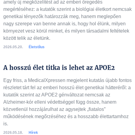
amely új megközelítést ad az emberi öregedés
megértéséhez: a kutatók szerint a biológiai életkort nemcsak
genetikai tényezők határozzák meg, hanem meglepően
nagy szerepe van benne annak is, hogy hol élünk, milyen
környezet vesz körül minket, és milyen társadalmi feltételek
között telik az életünk.
2026.05.20.
Életstílus
A hosszú élet titka is lehet az APOE2
Egy friss, a MedicalXpressen megjelent kutatás újabb fontos
részletet tárt fel az emberi hosszú élet genetikai hátteréről: a
kutatók szerint az APOE2 génváltozat nemcsak az
Alzheimer-kór elleni védettséggel függ össze, hanem
közvetlenül hozzájárulhat az agysejtek „fiatalos”
működésének megőrzéséhez és a hosszabb élettartamhoz
is.
2026.05.18.
Hírek