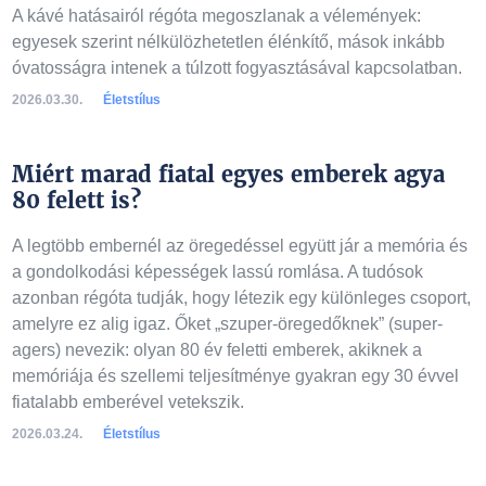
A kávé hatásairól régóta megoszlanak a vélemények:
egyesek szerint nélkülözhetetlen élénkítő, mások inkább
óvatosságra intenek a túlzott fogyasztásával kapcsolatban.
2026.03.30.
Életstílus
Miért marad fiatal egyes emberek agya
80 felett is?
A legtöbb embernél az öregedéssel együtt jár a memória és
a gondolkodási képességek lassú romlása. A tudósok
azonban régóta tudják, hogy létezik egy különleges csoport,
amelyre ez alig igaz. Őket „szuper-öregedőknek” (super-
agers) nevezik: olyan 80 év feletti emberek, akiknek a
memóriája és szellemi teljesítménye gyakran egy 30 évvel
fiatalabb emberével vetekszik.
2026.03.24.
Életstílus