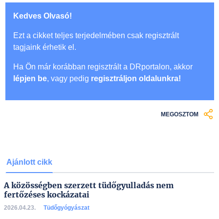
Kedves Olvasó!
Ezt a cikket teljes terjedelmében csak regisztrált
tagjaink érhetik el.
Ha Ön már korábban regisztrált a DRportalon, akkor
lépjen be
, vagy pedig
regisztráljon oldalunkra!
MEGOSZTOM
Ajánlott cikk
A közösségben szerzett tüdőgyulladás nem
fertőzéses kockázatai
2026.04.23.
Tüdőgyógyászat