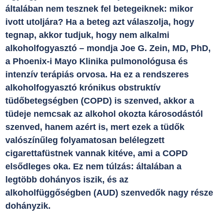
általában nem tesznek fel betegeiknek: mikor
ivott utoljára? Ha a beteg azt válaszolja, hogy
tegnap, akkor tudjuk, hogy nem alkalmi
alkoholfogyasztó – mondja Joe G. Zein, MD, PhD,
a Phoenix-i Mayo Klinika pulmonológusa és
intenzív terápiás orvosa. Ha ez a rendszeres
alkoholfogyasztó krónikus obstruktív
tüdőbetegségben (COPD) is szenved, akkor a
tüdeje nemcsak az alkohol okozta károsodástól
szenved, hanem azért is, mert ezek a tüdők
valószínűleg folyamatosan belélegzett
cigarettafüstnek vannak kitéve, ami a COPD
elsődleges oka. Ez nem túlzás: általában a
legtöbb dohányos iszik, és az
alkoholfüggőségben (AUD) szenvedők nagy része
dohányzik.