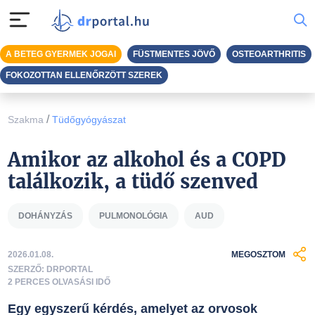
A BETEG GYERMEK JOGAI
FÜSTMENTES JÖVŐ
OSTEOARTHRITIS
FOKOZOTTAN ELLENŐRZÖTT SZEREK
/
Szakma
Tüdőgyógyászat
Amikor az alkohol és a COPD
találkozik, a tüdő szenved
DOHÁNYZÁS
PULMONOLÓGIA
AUD
2026.01.08.
MEGOSZTOM
SZERZŐ: DRPORTAL
2 PERCES OLVASÁSI IDŐ
Egy egyszerű kérdés, amelyet az orvosok