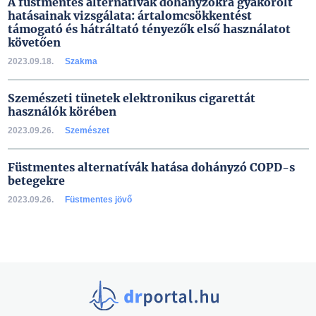
A füstmentes alternatívák dohányzókra gyakorolt
hatásainak vizsgálata: ártalomcsökkentést
támogató és hátráltató tényezők első használatot
követően
2023.09.18.
Szakma
Szemészeti tünetek elektronikus cigarettát
használók körében
2023.09.26.
Szemészet
Füstmentes alternatívák hatása dohányzó COPD-s
betegekre
2023.09.26.
Füstmentes jövő