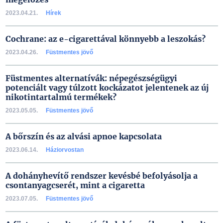
2023.04.21.
Hírek
Cochrane: az e-cigarettával könnyebb a leszokás?
2023.04.26.
Füstmentes jövő
Füstmentes alternatívák: népegészségügyi
potenciált vagy túlzott kockázatot jelentenek az új
nikotintartalmú termékek?
2023.05.05.
Füstmentes jövő
A bőrszín és az alvási apnoe kapcsolata
2023.06.14.
Háziorvostan
A dohányhevítő rendszer kevésbé befolyásolja a
csontanyagcserét, mint a cigaretta
2023.07.05.
Füstmentes jövő