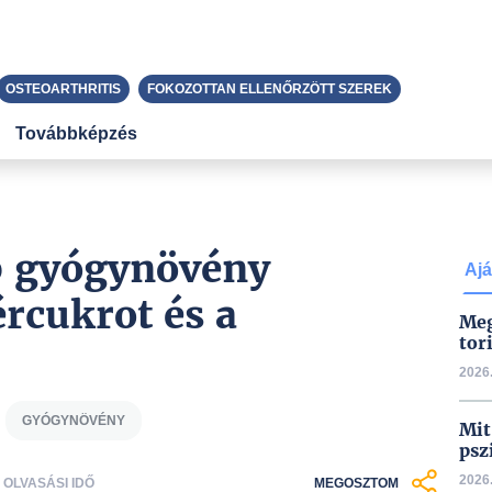
OSTEOARTHRITIS
FOKOZOTTAN ELLENŐRZÖTT SZEREK
Továbbképzés
b gyógynövény
Ajá
rcukrot és a
Meg
tor
2026.
GYÓGYNÖVÉNY
Mit
psz
2026.
S OLVASÁSI IDŐ
MEGOSZTOM