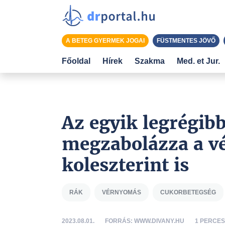
A BETEG GYERMEK JOGAI
FÜSTMENTES JÖVŐ
Főoldal
Hírek
Szakma
Med. et Jur.
Az egyik legrégib
megzabolázza a vé
koleszterint is
RÁK
VÉRNYOMÁS
CUKORBETEGSÉG
2023.08.01.
FORRÁS: WWW.DIVANY.HU
1 PERCE