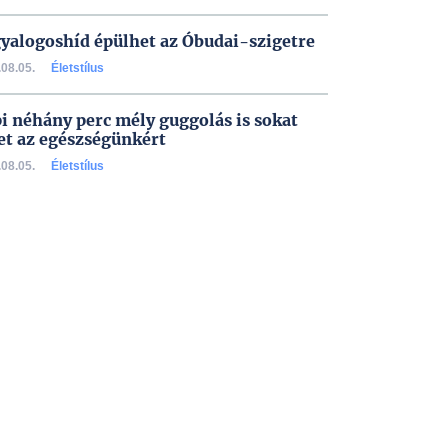
gyalogoshíd épülhet az Óbudai-szigetre
08.05.
Életstílus
i néhány perc mély guggolás is sokat
et az egészségünkért
08.05.
Életstílus