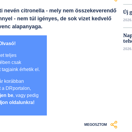
ti nevén citronella - mely nem összekeverendő
Új 
nnyel - nem túl igényes, de sok vizet kedvelő
2026.
dvenc alapanyaga.
Nap
teh
Olvasó!
2026.
et teljes
mében csak
t tagjaink érhetik el.
r korábban
lt a DRportalon,
jen be
, vagy pedig
ljon oldalunkra!
MEGOSZTOM