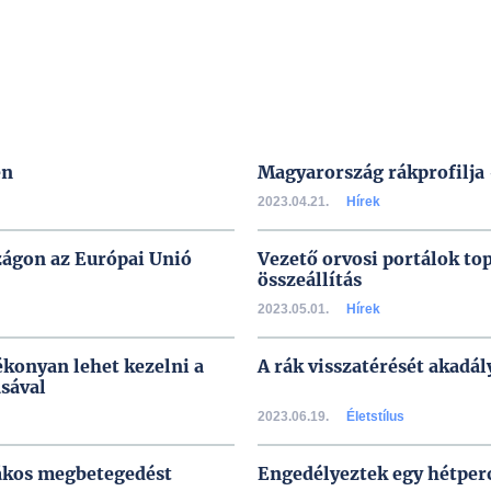
en
Magyarország rákprofilja 
2023.04.21.
Hírek
zágon az Európai Unió
Vezető orvosi portálok to
összeállítás
2023.05.01.
Hírek
ékonyan lehet kezelni a
A rák visszatérését akad
sával
2023.06.19.
Életstílus
rákos megbetegedést
Engedélyeztek egy hétper