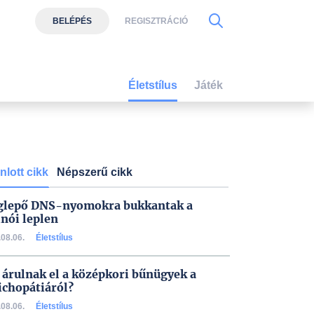
BELÉPÉS
REGISZTRÁCIÓ
Életstílus
Játék
nlott cikk
Népszerű cikk
lepő DNS-nyomokra bukkantak a
inói leplen
08.06.
Életstílus
 árulnak el a középkori bűnügyek a
ichopátiáról?
08.06.
Életstílus