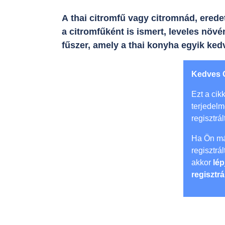
A thai citromfű vagy citromnád, erede
a citromfűként is ismert, leveles növé
fűszer, amely a thai konyha egyik ke
Kedves 
Ezt a cikk
terjedel
regisztrál
Ha Ön má
regisztrá
akkor
lép
regisztrá