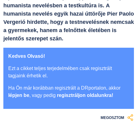
humanista nevelésben a testkultúra is. A
humanista nevelés egyik hazai úttörője Pier Paolo
Vergerió hirdette, hogy a testnevelésnek nemcsak
a gyermekek, hanem a felnőttek életében is
jelentős szerepet szán.
Kedves Olvasó!
Ezt a cikket teljes terjedelmében csak regisztrált
tagjaink érhetik el.
Ha Ön már korábban regisztrált a DRportalon, akkor
lépjen be
, vagy pedig
regisztráljon oldalunkra!
MEGOSZTOM