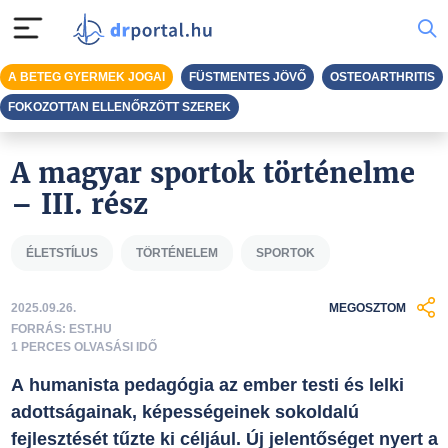
A BETEG GYERMEK JOGAI
FÜSTMENTES JÖVŐ
OSTEOARTHRITIS
FOKOZOTTAN ELLENŐRZÖTT SZEREK
A magyar sportok történelme
– III. rész
ÉLETSTÍLUS
TÖRTÉNELEM
SPORTOK
2025.09.26.
MEGOSZTOM
FORRÁS: EST.HU
1 PERCES OLVASÁSI IDŐ
A humanista pedagógia az ember testi és lelki
adottságainak, képességeinek sokoldalú
fejlesztését tűzte ki céljául. Új jelentőséget nyert a