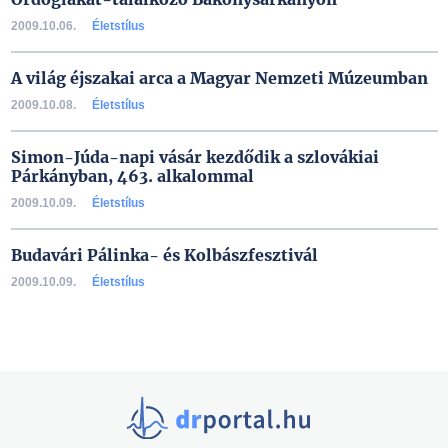
2009.10.06.
Életstílus
A világ éjszakai arca a Magyar Nemzeti Múzeumban
2009.10.08.
Életstílus
Simon-Júda-napi vásár kezdődik a szlovákiai
Párkányban, 463. alkalommal
2009.10.09.
Életstílus
Budavári Pálinka- és Kolbászfesztivál
2009.10.09.
Életstílus