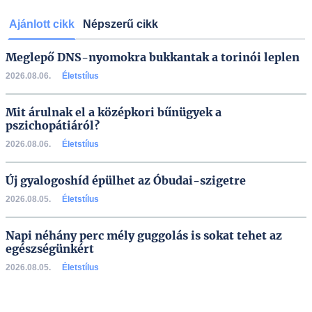
Ajánlott cikk
Népszerű cikk
Meglepő DNS-nyomokra bukkantak a torinói leplen
2026.08.06.
Életstílus
Mit árulnak el a középkori bűnügyek a
pszichopátiáról?
2026.08.06.
Életstílus
Új gyalogoshíd épülhet az Óbudai-szigetre
2026.08.05.
Életstílus
Napi néhány perc mély guggolás is sokat tehet az
egészségünkért
2026.08.05.
Életstílus