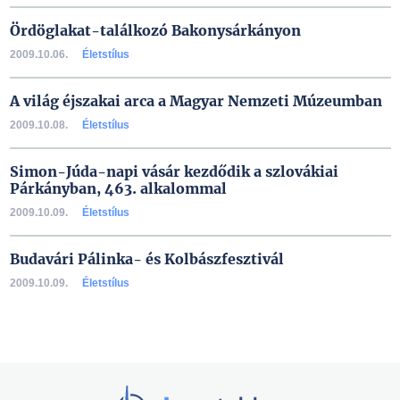
Ördöglakat-találkozó Bakonysárkányon
2009.10.06.
Életstílus
A világ éjszakai arca a Magyar Nemzeti Múzeumban
2009.10.08.
Életstílus
Simon-Júda-napi vásár kezdődik a szlovákiai
Párkányban, 463. alkalommal
2009.10.09.
Életstílus
Budavári Pálinka- és Kolbászfesztivál
2009.10.09.
Életstílus