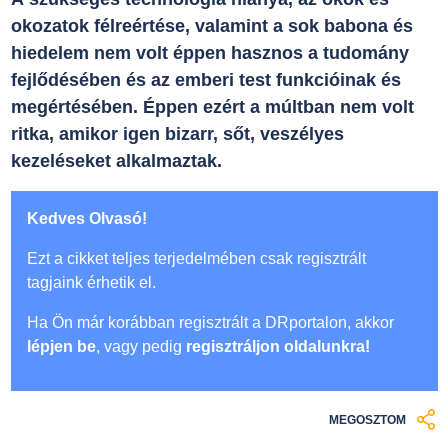
okozatok félreértése, valamint a sok babona és
hiedelem nem volt éppen hasznos a tudomány
fejlődésében és az emberi test funkcióinak és
megértésében. Éppen ezért a múltban nem volt
ritka, amikor igen bizarr, sőt, veszélyes
kezeléseket alkalmaztak.
Kedves Olvasó!
Ezt a cikket teljes terjedelmében csak regisztrált
tagjaink érhetik el.
Ha Ön már korábban regisztrált a DRportalon, akkor
lépjen be
, vagy pedig
regisztráljon oldalunkra!
MEGOSZTOM