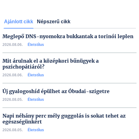
Ajánlott cikk
Népszerű cikk
Meglepő DNS-nyomokra bukkantak a torinói leplen
2026.08.06.
Életstílus
Mit árulnak el a középkori bűnügyek a
pszichopátiáról?
2026.08.06.
Életstílus
Új gyalogoshíd épülhet az Óbudai-szigetre
2026.08.05.
Életstílus
Napi néhány perc mély guggolás is sokat tehet az
egészségünkért
2026.08.05.
Életstílus