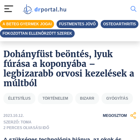
A BETEG GYERMEK JOGAI
FÜSTMENTES JÖVŐ
OSTEOARTHRITIS
FOKOZOTTAN ELLENŐRZÖTT SZEREK
Dohányfüst beöntés, lyuk
fúrása a koponyába –
legbizarabb orvosi kezelések a
múltból
ÉLETSTÍLUS
TÖRTÉNELEM
BIZARR
GYÓGYÍTÁS
2023.10.12.
MEGOSZTOM
SZERZŐ: TOMA
2 PERCES OLVASÁSI IDŐ
A szükséges technológia hiánya, az okok és