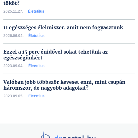
tököt?
2025.11.27.
Életstílus
11 egészséges élelmiszer, amit nem fogyasztunk
2026.06.04.
Életstílus
Ezzel a 15 perc énidővel sokat tehetünk az
egészségünkért
2023.09.04.
Életstílus
Valóban jobb többször keveset enni, mint csupán
háromszor, de nagyobb adagokat?
2023.09.05.
Életstílus