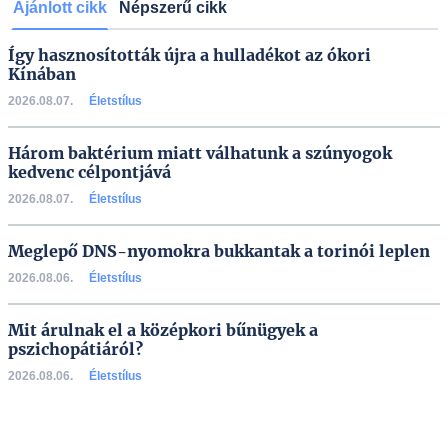
Ajánlott cikk
Népszerű cikk
Így hasznosították újra a hulladékot az ókori
Kínában
2026.08.07.
Életstílus
Három baktérium miatt válhatunk a szúnyogok
kedvenc célpontjává
2026.08.07.
Életstílus
Meglepő DNS-nyomokra bukkantak a torinói leplen
2026.08.06.
Életstílus
Mit árulnak el a középkori bűnügyek a
pszichopátiáról?
2026.08.06.
Életstílus