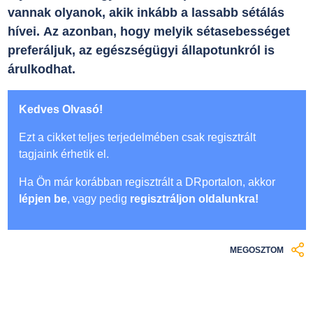
vannak olyanok, akik inkább a lassabb sétálás
hívei. Az azonban, hogy melyik sétasebességet
preferáljuk, az egészségügyi állapotunkról is
árulkodhat.
Kedves Olvasó!
Ezt a cikket teljes terjedelmében csak regisztrált
tagjaink érhetik el.
Ha Ön már korábban regisztrált a DRportalon, akkor
lépjen be
, vagy pedig
regisztráljon oldalunkra!
MEGOSZTOM