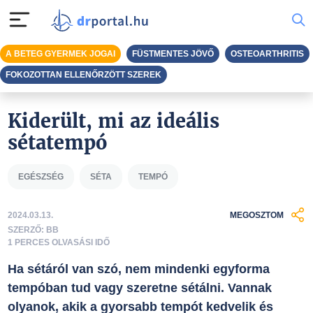
A BETEG GYERMEK JOGAI
FÜSTMENTES JÖVŐ
OSTEOARTHRITIS
FOKOZOTTAN ELLENŐRZÖTT SZEREK
Kiderült, mi az ideális
sétatempó
EGÉSZSÉG
SÉTA
TEMPÓ
2024.03.13.
MEGOSZTOM
SZERZŐ: BB
1 PERCES OLVASÁSI IDŐ
Ha sétáról van szó, nem mindenki egyforma
tempóban tud vagy szeretne sétálni. Vannak
olyanok, akik a gyorsabb tempót kedvelik és