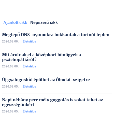
Ajánlott cikk
Népszerű cikk
Meglepő DNS-nyomokra bukkantak a torinói leplen
2026.08.06.
Életstílus
Mit árulnak el a középkori bűnügyek a
pszichopátiáról?
2026.08.06.
Életstílus
Új gyalogoshíd épülhet az Óbudai-szigetre
2026.08.05.
Életstílus
Napi néhány perc mély guggolás is sokat tehet az
egészségünkért
2026.08.05.
Életstílus