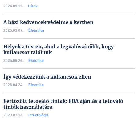
2024.09.11.
Hírek
A házi kedvencek védelme a kertben
2025.03.07.
Életstílus
Helyek a testen, ahol a legvalószínűbb, hogy
kullancsot találunk
2025.06.26.
Életstílus
Így védekezzünk a kullancsok ellen
2026.04.24.
Életstílus
Fertőzött tetováló tinták: FDA ajánlás a tetováló
tinták használatára
2023.07.14.
Infektológia