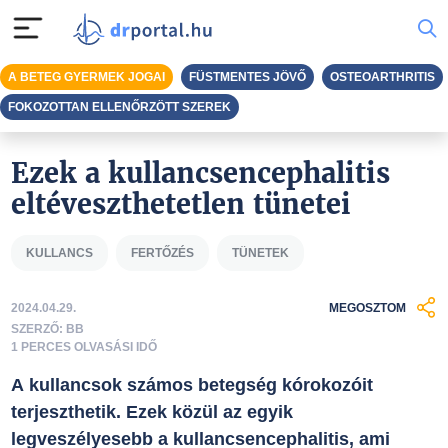
A BETEG GYERMEK JOGAI
FÜSTMENTES JÖVŐ
OSTEOARTHRITIS
FOKOZOTTAN ELLENŐRZÖTT SZEREK
Ezek a kullancsencephalitis
eltéveszthetetlen tünetei
KULLANCS
FERTŐZÉS
TÜNETEK
2024.04.29.
MEGOSZTOM
SZERZŐ: BB
1 PERCES OLVASÁSI IDŐ
A kullancsok számos betegség kórokozóit
terjeszthetik. Ezek közül az egyik
legveszélyesebb a kullancsencephalitis, ami