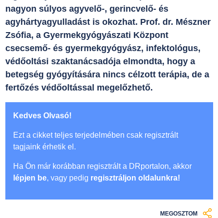
nagyon súlyos agyvelő-, gerincvelő- és
agyhártyagyulladást is okozhat. Prof. dr. Mészner
Zsófia, a Gyermekgyógyászati Központ
csecsemő- és gyermekgyógyász, infektológus,
védőoltási szaktanácsadója elmondta, hogy a
betegség gyógyítására nincs célzott terápia, de a
fertőzés védőoltással megelőzhető.
Kedves Olvasó!
Ezt a cikket teljes terjedelmében csak regisztrált
tagjaink érhetik el.
Ha Ön már korábban regisztrált a DRportalon, akkor
lépjen be
, vagy pedig
regisztráljon oldalunkra!
MEGOSZTOM