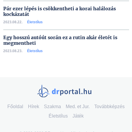
Pár ezer lépés is csökkentheti a korai halálozás
kockázatát
2023.08.22.
Életstílus
Egy hosszú autóút során ez a rutin akár életét is
megmentheti
2023.08.23.
Életstílus
Főoldal
Hírek
Szakma
Med. et Jur.
Továbbképzés
Életstílus
Játék