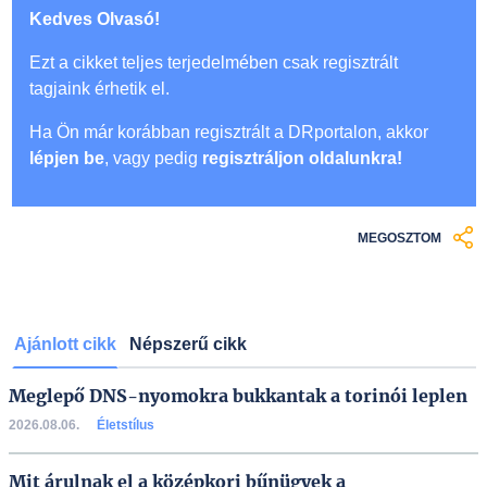
Kedves Olvasó!
Ezt a cikket teljes terjedelmében csak regisztrált
tagjaink érhetik el.
Ha Ön már korábban regisztrált a DRportalon, akkor
lépjen be
, vagy pedig
regisztráljon oldalunkra!
MEGOSZTOM
Ajánlott cikk
Népszerű cikk
Meglepő DNS-nyomokra bukkantak a torinói leplen
2026.08.06.
Életstílus
Mit árulnak el a középkori bűnügyek a