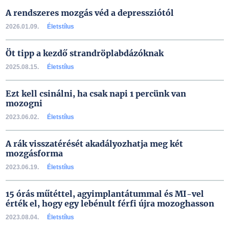
A rendszeres mozgás véd a depressziótól
2026.01.09.
Életstílus
Öt tipp a kezdő strandröplabdázóknak
2025.08.15.
Életstílus
Ezt kell csinálni, ha csak napi 1 percünk van
mozogni
2023.06.02.
Életstílus
A rák visszatérését akadályozhatja meg két
mozgásforma
2023.06.19.
Életstílus
15 órás műtéttel, agyimplantátummal és MI-vel
érték el, hogy egy lebénult férfi újra mozoghasson
2023.08.04.
Életstílus