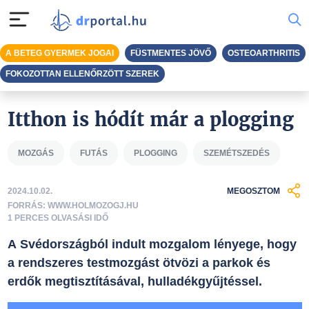
A BETEG GYERMEK JOGAI
FÜSTMENTES JÖVŐ
OSTEOARTHRITIS
FOKOZOTTAN ELLENŐRZÖTT SZEREK
Itthon is hódít már a plogging
MOZGÁS
FUTÁS
PLOGGING
SZEMÉTSZEDÉS
2024.10.02.
MEGOSZTOM
FORRÁS: WWW.HOLMOZOGJ.HU
1 PERCES OLVASÁSI IDŐ
A Svédországból indult mozgalom lényege, hogy
a rendszeres testmozgást ötvözi a parkok és
erdők megtisztításával, hulladékgyűjtéssel.