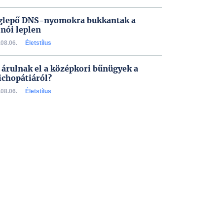
lepő DNS-nyomokra bukkantak a
inói leplen
08.06.
Életstílus
 árulnak el a középkori bűnügyek a
ichopátiáról?
08.06.
Életstílus