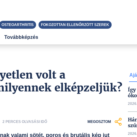
OSTEOARTHRITIS
FOKOZOTTAN ELLENŐRZÖTT SZEREK
Továbbképzés
etlen volt a
Ajá
ilyennek elképzeljük?
Így
óko
2026.
Hár
2 PERCES OLVASÁSI IDŐ
MEGOSZTOM
szú
2026.
ak valami sötét, poros és brutális kép jut