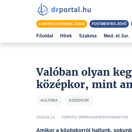
A BETEG GYERMEK JOGAI
FÜSTMENTES JÖVŐ
Főoldal
Hírek
Szakma
Med. et Jur.
Valóban olyan kegy
középkor, mint am
KULTÚRA
KÖZÉPKOR
2026.02.13.
FORRÁS: WWW.HAMUESGYEMANT.HU
Amikor a középkorról hallunk, sokunkn