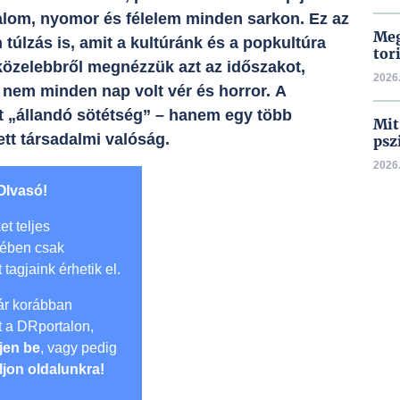
dalom, nyomor és félelem minden sarkon. Ez az
Meg
túlzás is, amit a kultúránk és a popkultúra
tor
közelebbről megnézzük azt az időszakot,
2026.
 nem minden nap volt vér és horror. A
t „állandó sötétség” – hanem egy több
Mit
ett társadalmi valóság.
psz
2026.
Olvasó!
et teljes
mében csak
t tagjaink érhetik el.
r korábban
lt a DRportalon,
jen be
, vagy pedig
ljon oldalunkra!