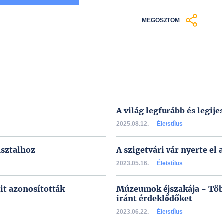
MEGOSZTOM
A világ legfurább és legije
2025.08.12.
Életstílus
asztalhoz
A szigetvári vár nyerte el 
2023.05.16.
Életstílus
it azonosították
Múzeumok éjszakája - Több
iránt érdeklődőket
2023.06.22.
Életstílus