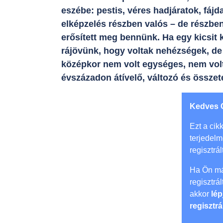
eszébe: pestis, véres hadjáratok, fáj
elképzelés részben valós – de részben 
erősített meg bennünk. Ha egy kicsit 
rájövünk, hogy voltak nehézségek, de
középkor nem volt egységes, nem vol
évszázadon átívelő, változó és összet
Kedves 
Ezt a cikk
terjedel
regisztrál
Ha Ön má
regisztrá
akkor
lép
regisztrá