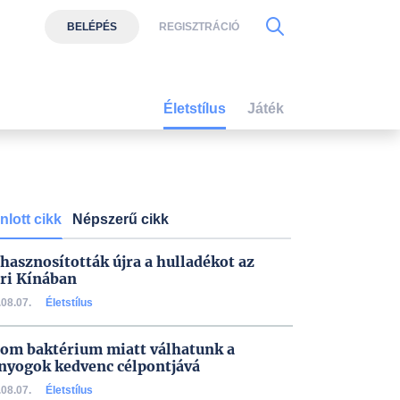
BELÉPÉS
REGISZTRÁCIÓ
Életstílus
Játék
nlott cikk
Népszerű cikk
 hasznosították újra a hulladékot az
ri Kínában
08.07.
Életstílus
om baktérium miatt válhatunk a
nyogok kedvenc célpontjává
08.07.
Életstílus