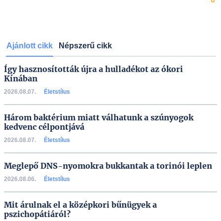
Ajánlott cikk
Népszerű cikk
Így hasznosították újra a hulladékot az ókori
Kínában
2026.08.07.
Életstílus
Három baktérium miatt válhatunk a szúnyogok
kedvenc célpontjává
2026.08.07.
Életstílus
Meglepő DNS-nyomokra bukkantak a torinói leplen
2026.08.06.
Életstílus
Mit árulnak el a középkori bűnügyek a
pszichopátiáról?