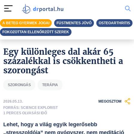
A BETEG GYERMEK JOGAI
FÜSTMENTES JÖVŐ
OSTEOARTHRITIS
FOKOZOTTAN ELLENŐRZÖTT SZEREK
Egy különleges dal akár 65
százalékkal is csökkentheti a
szorongást
SZORONGÁS
TERÁPIA
2026.05.13.
MEGOSZTOM
FORRÁS: SCIENCE EXPLORIST
1 PERCES OLVASÁSI IDŐ
Lehet, hogy a világ egyik legerősebb
„stresszoldója” nem gyógyszer, nem meditáció