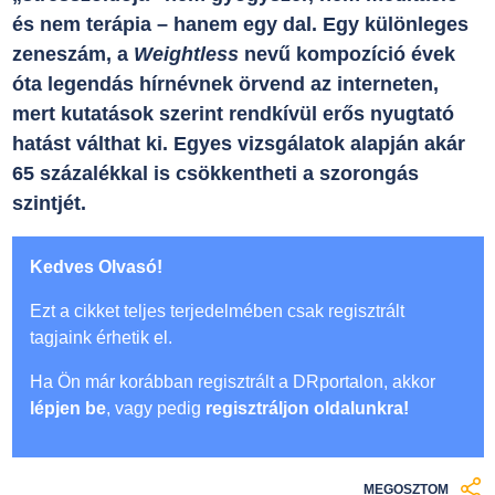
és nem terápia – hanem egy dal. Egy különleges
zeneszám, a
Weightless
nevű kompozíció évek
óta legendás hírnévnek örvend az interneten,
mert kutatások szerint rendkívül erős nyugtató
hatást válthat ki. Egyes vizsgálatok alapján akár
65 százalékkal is csökkentheti a szorongás
szintjét.
Kedves Olvasó!
Ezt a cikket teljes terjedelmében csak regisztrált
tagjaink érhetik el.
Ha Ön már korábban regisztrált a DRportalon, akkor
lépjen be
, vagy pedig
regisztráljon oldalunkra!
MEGOSZTOM