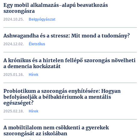
Egy mobil alkalmazás-alapú beavatkozás
szorongásra
2024.10.25.
Belgyógyászat
Ashwagandha és a stressz: Mit mond a tudomány?
2024.12.02.
Életstílus
A krónikus és a hirtelen fellépő szorongás növelheti
a demencia kockázatát
2025.01.16.
Hírek
Probiotikum a szorongás enyhítésére: Hogyan
befolyásolják a bélbaktériumok a mentális
egészséget?
2025.02.18.
Hírek
A mobiltilalom nem csökkenti a gyerekek
szorongását az iskolában