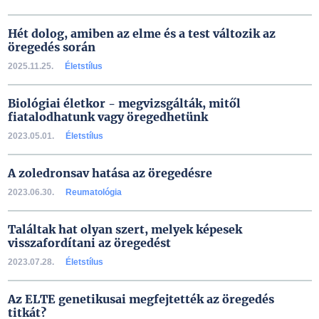
Hét dolog, amiben az elme és a test változik az
öregedés során
2025.11.25.
Életstílus
Biológiai életkor - megvizsgálták, mitől
fiatalodhatunk vagy öregedhetünk
2023.05.01.
Életstílus
A zoledronsav hatása az öregedésre
2023.06.30.
Reumatológia
Találtak hat olyan szert, melyek képesek
visszafordítani az öregedést
2023.07.28.
Életstílus
Az ELTE genetikusai megfejtették az öregedés
titkát?