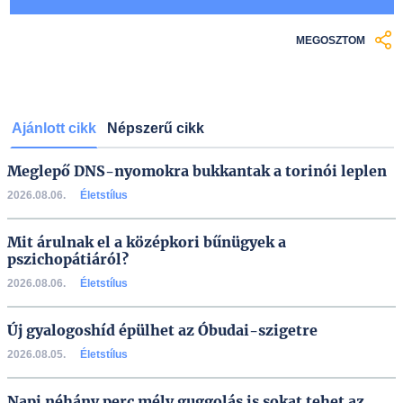
MEGOSZTOM
Ajánlott cikk
Népszerű cikk
Meglepő DNS-nyomokra bukkantak a torinói leplen
2026.08.06.
Életstílus
Mit árulnak el a középkori bűnügyek a
pszichopátiáról?
2026.08.06.
Életstílus
Új gyalogoshíd épülhet az Óbudai-szigetre
2026.08.05.
Életstílus
Napi néhány perc mély guggolás is sokat tehet az