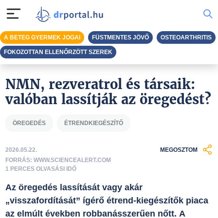
A BETEG GYERMEK JOGAI
FÜSTMENTES JÖVŐ
OSTEOARTHRITIS
FOKOZOTTAN ELLENŐRZÖTT SZEREK
NMN, rezveratrol és társaik:
valóban lassítják az öregedést?
ÖREGEDÉS
ÉTRENDKIEGÉSZÍTŐ
2026.05.22.
MEGOSZTOM
FORRÁS: WWW.SCIENCEALERT.COM
1 PERCES OLVASÁSI IDŐ
Az öregedés lassítását vagy akár
„visszafordítását” ígérő étrend-kiegészítők piaca
az elmúlt években robbanásszerűen nőtt. A