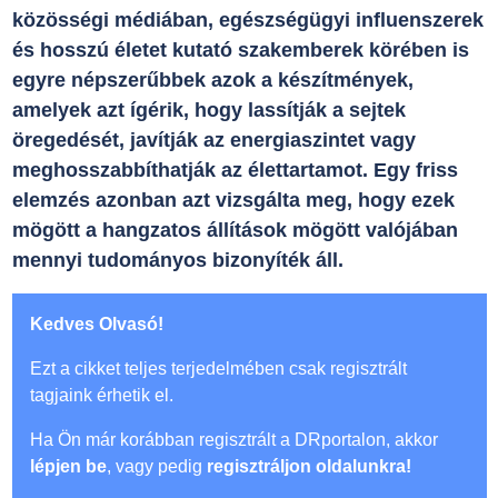
közösségi médiában, egészségügyi influenszerek
és hosszú életet kutató szakemberek körében is
egyre népszerűbbek azok a készítmények,
amelyek azt ígérik, hogy lassítják a sejtek
öregedését, javítják az energiaszintet vagy
meghosszabbíthatják az élettartamot. Egy friss
elemzés azonban azt vizsgálta meg, hogy ezek
mögött a hangzatos állítások mögött valójában
mennyi tudományos bizonyíték áll.
Kedves Olvasó!
Ezt a cikket teljes terjedelmében csak regisztrált
tagjaink érhetik el.
Ha Ön már korábban regisztrált a DRportalon, akkor
lépjen be
, vagy pedig
regisztráljon oldalunkra!