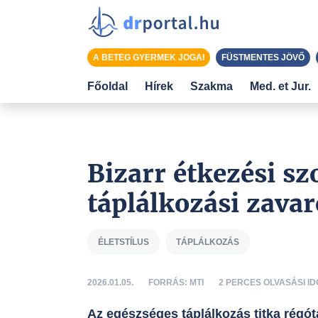
A BETEG GYERMEK JOGAI
FÜSTMENTES JÖVŐ
Főoldal
Hírek
Szakma
Med. et Jur.
Bizarr étkezési s
táplálkozási zava
ÉLETSTÍLUS
TÁPLÁLKOZÁS
2026.01.05.
FORRÁS: MTI
2 PERCES OLVASÁSI ID
Az egészséges táplálkozás titka régóta