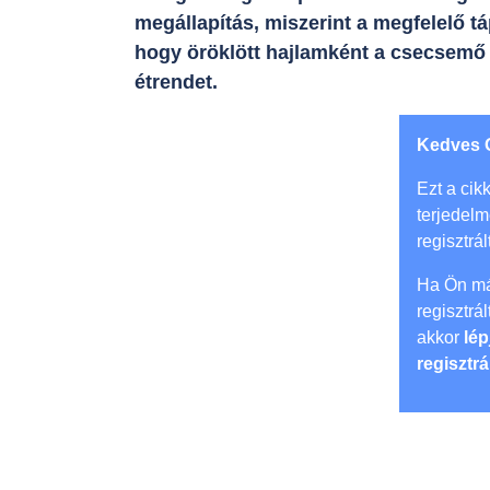
megállapítás, miszerint a megfelelő tá
hogy öröklött hajlamként a csecsemő 
étrendet.
Kedves 
Ezt a cikk
terjedel
regisztrál
Ha Ön má
regisztrá
akkor
lép
regisztrá