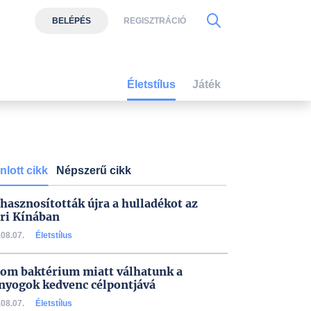
BELÉPÉS
REGISZTRÁCIÓ
Életstílus
Játék
nlott cikk
Népszerű cikk
 hasznosították újra a hulladékot az
ri Kínában
08.07.
Életstílus
om baktérium miatt válhatunk a
nyogok kedvenc célpontjává
08.07.
Életstílus