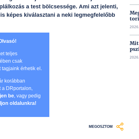
plálkozás a test bölcsessége. Ami azt jelenti,
Meg
is képes kiválasztani a neki legmegfelelőbb
tor
2026.
Olvasó!
Mit
psz
et teljes
2026.
mében csak
t tagjaink érhetik el.
r korábban
lt a DRportalon,
jen be
, vagy pedig
ljon oldalunkra!
MEGOSZTOM