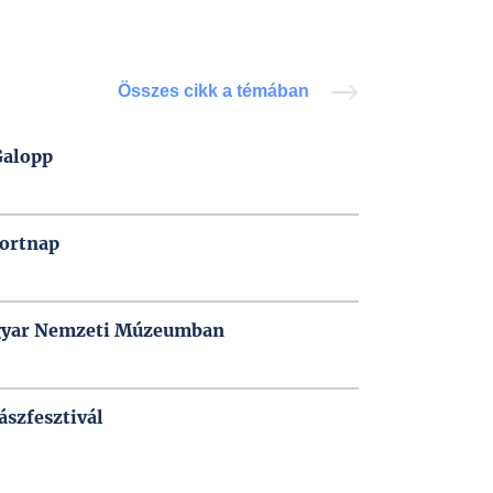
Összes cikk a témában
Galopp
portnap
Magyar Nemzeti Múzeumban
ászfesztivál