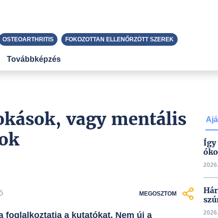
OSTEOARTHRITIS
FOKOZOTTAN ELLENŐRZÖTT SZEREK
Továbbképzés
zokások, vagy mentális
Ajá
rok
Így
óko
2026.
Hár
Ő
MEGOSZTOM
szú
2026.
 foglalkoztatja a kutatókat. Nem új a