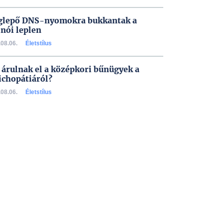
lepő DNS-nyomokra bukkantak a
inói leplen
08.06.
Életstílus
 árulnak el a középkori bűnügyek a
ichopátiáról?
08.06.
Életstílus