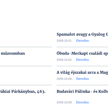
Spamalot avagy a Gyalog 
2009.10.01.
Életstílus
di múzeumban
Óbuda-Merkapt családi s
2009.10.02.
Életstílus
n
A világ éjszakai arca a 
2009.10.08.
Életstílus
vákiai Párkányban, 463.
Budavári Pálinka- és Kolb
2009.10.09.
Életstílus