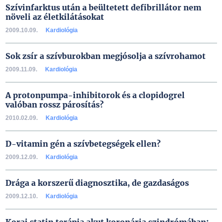
Szívinfarktus után a beültetett defibrillátor nem
növeli az életkilátásokat
2009.10.09.
Kardiológia
Sok zsír a szívburokban megjósolja a szívrohamot
2009.11.09.
Kardiológia
A protonpumpa-inhibitorok és a clopidogrel
valóban rossz párosítás?
2010.02.09.
Kardiológia
D-vitamin gén a szívbetegségek ellen?
2009.12.09.
Kardiológia
Drága a korszerű diagnosztika, de gazdaságos
2009.12.10.
Kardiológia