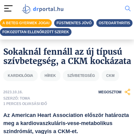
A BETEG GYERMEK JOGAI
FÜSTMENTES JÖVŐ
OSTEOARTHRITIS
FOKOZOTTAN ELLENŐRZÖTT SZEREK
Sokaknál fennáll az új típusú
szívbetegség, a CKM kockázata
KARDIOLÓGIA
HÍREK
SZÍVBETEGSÉG
CKM
2023.10.16.
MEGOSZTOM
SZERZŐ: TOMA
1 PERCES OLVASÁSI IDŐ
Az American Heart Association először határozta
meg a kardiovaszkuláris-vese-metabolikus
szindrómát, vagyis a CKM-et.