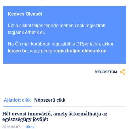
Kedves Olvasó!
Ezt a cikket teljes terjedelmében csak regisztrált
tagjaink érhetik el.
Ha Ön már korábban regisztrált a DRportalon, akkor
lépjen be
, vagy pedig
regisztráljon oldalunkra!
MEGOSZTOM
Ajánlott cikk
Népszerű cikk
Hét orvosi innováció, amely átformálhatja az
egészségügy jövőjét
2026.08.07.
Hírek