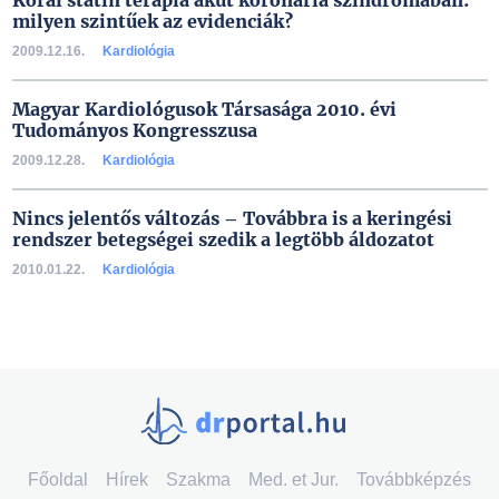
Korai statin terápia akut koronária szindrómában:
milyen szintűek az evidenciák?
2009.12.16.
Kardiológia
Magyar Kardiológusok Társasága 2010. évi
Tudományos Kongresszusa
2009.12.28.
Kardiológia
Nincs jelentős változás – Továbbra is a keringési
rendszer betegségei szedik a legtöbb áldozatot
2010.01.22.
Kardiológia
Főoldal
Hírek
Szakma
Med. et Jur.
Továbbképzés