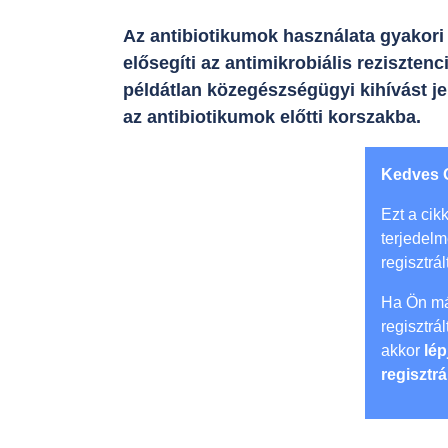
Az antibiotikumok használata gyakori
elősegíti az antimikrobiális rezisztenc
példátlan közegészségügyi kihívást jel
az antibiotikumok előtti korszakba.
Kedves 
Ezt a cikk
terjedel
regisztrál
Ha Ön má
regisztrá
akkor
lép
regisztrá