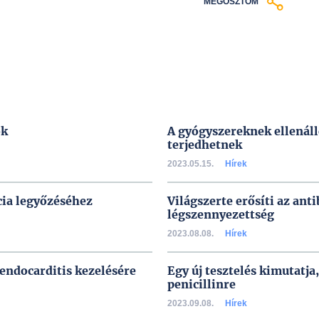
MEGOSZTOM
ok
A gyógyszereknek ellenáll
terjedhetnek
2023.05.15.
Hírek
cia legyőzéséhez
Világszerte erősíti az ant
légszennyezettség
2023.08.08.
Hírek
endocarditis kezelésére
Egy új tesztelés kimutatja
penicillinre
2023.09.08.
Hírek