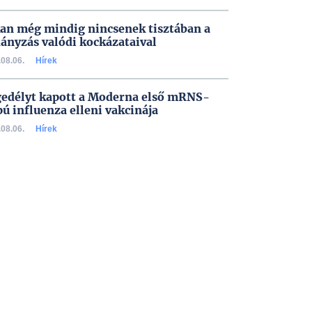
an még mindig nincsenek tisztában a
ányzás valódi kockázataival
08.06.
Hírek
edélyt kapott a Moderna első mRNS-
pú influenza elleni vakcinája
08.06.
Hírek