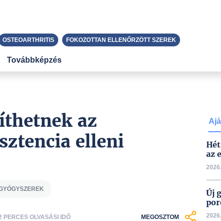
OSTEOARTHRITIS
FOKOZOTTAN ELLENŐRZÖTT SZEREK
Továbbképzés
íthetnek az
Ajá
ztencia elleni
Hét
az 
2026.
GYÓGYSZEREK
Új 
por
2026.
2 PERCES OLVASÁSI IDŐ
MEGOSZTOM