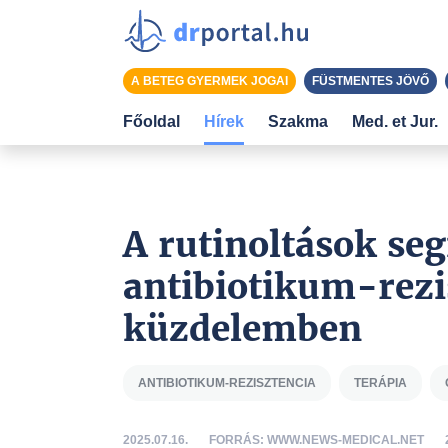
A BETEG GYERMEK JOGAI
FÜSTMENTES JÖVŐ
Főoldal
Hírek
Szakma
Med. et Jur.
A rutinoltások seg
antibiotikum-rezis
küzdelemben
ANTIBIOTIKUM-REZISZTENCIA
TERÁPIA
2025.07.16.
FORRÁS: WWW.NEWS-MEDICAL.NET