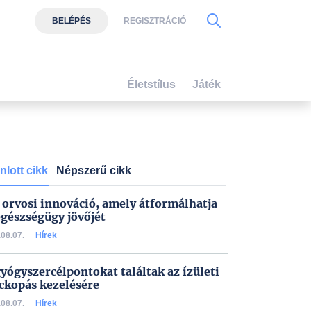
BELÉPÉS
REGISZTRÁCIÓ
Életstílus
Játék
nlott cikk
Népszerű cikk
 orvosi innováció, amely átformálhatja
egészségügy jövőjét
08.07.
Hírek
gyógyszercélpontokat találtak az ízületi
ckopás kezelésére
08.07.
Hírek