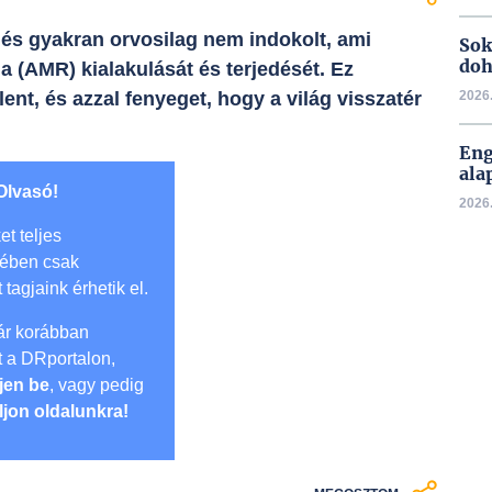
 és gyakran orvosilag nem indokolt, ami
Sok
doh
ia (AMR) kialakulását és terjedését. Ez
ent, és azzal fenyeget, hogy a világ visszatér
2026.
Eng
ala
Olvasó!
2026.
et teljes
mében csak
t tagjaink érhetik el.
r korábban
lt a DRportalon,
jen be
, vagy pedig
ljon oldalunkra!