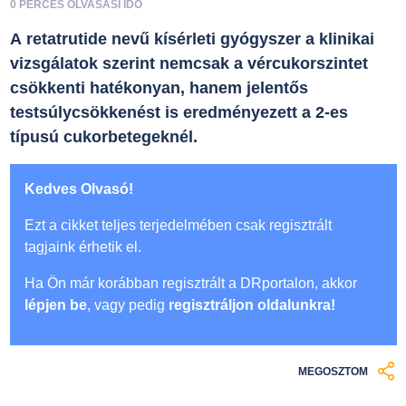
0 PERCES OLVASÁSI IDŐ
A retatrutide nevű kísérleti gyógyszer a klinikai
vizsgálatok szerint nemcsak a vércukorszintet
csökkenti hatékonyan, hanem jelentős
testsúlycsökkenést is eredményezett a 2-es
típusú cukorbetegeknél.
Kedves Olvasó!
Ezt a cikket teljes terjedelmében csak regisztrált
tagjaink érhetik el.
Ha Ön már korábban regisztrált a DRportalon, akkor
lépjen be
, vagy pedig
regisztráljon oldalunkra!
MEGOSZTOM