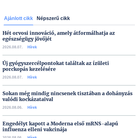
Ajánlott cikk
Népszerű cikk
Hét orvosi innováció, amely átformálhatja az
egészségügy jövőjét
2026.08.07.
Hírek
Új gyógyszercélpontokat találtak az ízületi
porckopás kezelésére
2026.08.07.
Hírek
Sokan még mindig nincsenek tisztában a dohányzás
valódi kockázataival
2026.08.06.
Hírek
Engedélyt kapott a Moderna első mRNS-alapú
influenza elleni vakcinája
2026.08.06.
Hírek