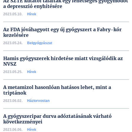
Az SZTE kutatói találtak egy lehetséges gyógymódot
a depresszió enyhítésére
2023.05.10.
Hírek
Az FDA jóváhagyott egy új gyógyszert a Fabry-kór
kezelésére
2023.05.24.
Belgyógyászat
Hamis gyógyszerek hirdetése miatt vizsgálódik az
NVSZ
2023.05.25.
Hírek
A metamizol hasonlóan hatásos lehet, mint a
triptánok
2023.06.02.
Háziorvostan
A gyógyszeripar durva adóztatásának várható
következményei
2023.06.06.
Hírek