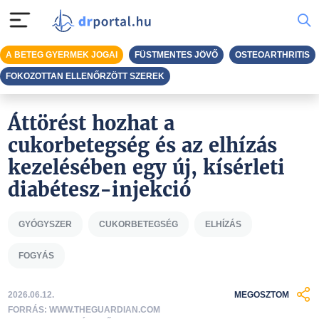
A BETEG GYERMEK JOGAI
FÜSTMENTES JÖVŐ
OSTEOARTHRITIS
FOKOZOTTAN ELLENŐRZÖTT SZEREK
Áttörést hozhat a
cukorbetegség és az elhízás
kezelésében egy új, kísérleti
diabétesz-injekció
GYÓGYSZER
CUKORBETEGSÉG
ELHÍZÁS
FOGYÁS
2026.06.12.
MEGOSZTOM
FORRÁS: WWW.THEGUARDIAN.COM