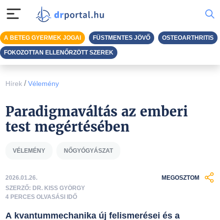
A BETEG GYERMEK JOGAI
FÜSTMENTES JÖVŐ
OSTEOARTHRITIS
FOKOZOTTAN ELLENŐRZÖTT SZEREK
/
Hírek
Vélemény
Paradigmaváltás az emberi
test megértésében
VÉLEMÉNY
NŐGYÓGYÁSZAT
2026.01.26.
MEGOSZTOM
SZERZŐ: DR. KISS GYÖRGY
4 PERCES OLVASÁSI IDŐ
A kvantummechanika új felismerései és a