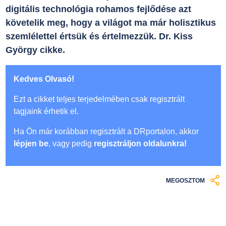
digitális technológia rohamos fejlődése azt
követelik meg, hogy a világot ma már holisztikus
szemlélettel értsük és értelmezzük. Dr. Kiss
György cikke.
Kedves Olvasó!
Ezt a cikket teljes terjedelmében csak regisztrált
tagjaink érhetik el.
Ha Ön már korábban regisztrált a DRportalon, akkor
lépjen be
, vagy pedig
regisztráljon oldalunkra!
MEGOSZTOM