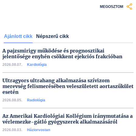
MEGOSZTOM
Ajánlott cikk
Népszerű cikk
A pajzsmirigy működése és prognosztikai
jelentősége enyhén csökkent ejekciós frakcióban
2026.08.07.
Kardiológia
Ultragyors ultrahang alkalmazása szívizom
merevség felismerésében veleszületett aortaszűkület
esetén
2026.08.05.
Radiológia
Az Amerikai Kardiológiai Kollégium iránymutatása a
vérlemezke-gátló gyógyszerek alkalmazásáról
2026.08.03.
Háziorvostan