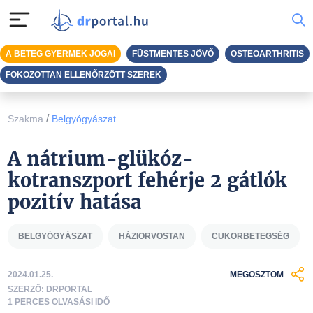
A BETEG GYERMEK JOGAI
FÜSTMENTES JÖVŐ
OSTEOARTHRITIS
FOKOZOTTAN ELLENŐRZÖTT SZEREK
/
Szakma
Belgyógyászat
A nátrium-glükóz-
kotranszport fehérje 2 gátlók
pozitív hatása
BELGYÓGYÁSZAT
HÁZIORVOSTAN
CUKORBETEGSÉG
2024.01.25.
MEGOSZTOM
SZERZŐ: DRPORTAL
1 PERCES OLVASÁSI IDŐ