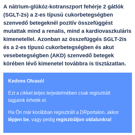
A nátrium-glükóz-kotranszport fehérje 2 gátlók
(SGLT-2s) a 2-es típusú cukorbetegségben
szenvedő betegeknél pozitív összefüggést
mutattak mind a renalis, mind a kardiovaszkuláris
kimenetellel. Azonban az összefüggés SGLT-2is
és a 2-es típusú cukorbetegségben és akut
vesebetegségben (AKD) szenvedő betegek
körében lévő kimenetel továbbra is tisztázatlan.
Kedves Olvasó!
Ezt a cikket teljes terjedelmében csak regisztrált
tagjaink érhetik el.
Ha Ön már korábban regisztrált a DRportalon, akkor
lépjen be
, vagy pedig
regisztráljon oldalunkra!