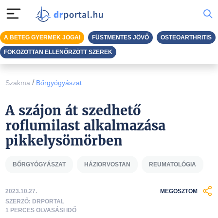
A BETEG GYERMEK JOGAI
FÜSTMENTES JÖVŐ
OSTEOARTHRITIS
FOKOZOTTAN ELLENŐRZÖTT SZEREK
/
Szakma
Bőrgyógyászat
A szájon át szedhető
roflumilast alkalmazása
pikkelysömörben
BŐRGYÓGYÁSZAT
HÁZIORVOSTAN
REUMATOLÓGIA
2023.10.27.
MEGOSZTOM
SZERZŐ: DRPORTAL
1 PERCES OLVASÁSI IDŐ