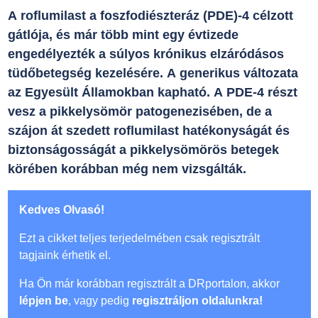
A roflumilast a foszfodiészteráz (PDE)-4 célzott
gátlója, és már több mint egy évtizede
engedélyezték a súlyos krónikus elzáródásos
tüdőbetegség kezelésére. A generikus változata
az Egyesült Államokban kapható. A PDE-4 részt
vesz a pikkelysömör patogenezisében, de a
szájon át szedett roflumilast hatékonyságát és
biztonságosságát a pikkelysömörös betegek
körében korábban még nem vizsgálták.
Kedves Olvasó!
Ezt a cikket teljes terjedelmében csak regisztrált
tagjaink érhetik el.
Ha Ön már korábban regisztrált a DRportalon, akkor
lépjen be
, vagy pedig
regisztráljon oldalunkra!