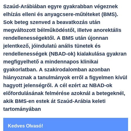
Szaúd-Arábiában egyre gyakrabban végeznek
elhízás elleni és anyagcsere-műtéteket (BMS).
Sok beteg szenved a beavatkozás után
megváltozott bélműködéstől, illetve anorektális
rendellenességektől. A BMS után újonnan
jelentkező, jóindulatú anális tünetek és
rendellenességek (NBAD-ok) kialakulása gyakran
megfigyelhető a mindennapos klinikai
gyakorlatban. A szakirodalomban azonban
hiányoznak a tanulmányok erről a figyelmen kívül
hagyott jelenségről. A cél ezért az NBAD-ok
előfordulásának felmérése azoknál a betegeknél,
akik BMS-en estek át Szaúd-Arábia keleti
tartományában
Kedves Olvasó!