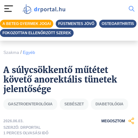
A BETEG GYERMEK JOGAI
FÜSTMENTES JÖVŐ
OSTEOARTHRITIS
FOKOZOTTAN ELLENŐRZÖTT SZEREK
/
Szakma
Egyéb
A súlycsökkentő műtétet
követő anorektális tünetek
jelentősége
GASZTROENTEROLÓGIA
SEBÉSZET
DIABETOLÓGIA
2026.06.03.
MEGOSZTOM
SZERZŐ: DRPORTAL
1 PERCES OLVASÁSI IDŐ