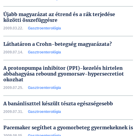
Újabb magyarázat az étrend és a rák terjedése
közötti összefüggésre
2009.03.22.
Gasztroenterológia
Láthatáron a Crohn-betegség magyarázata?
2009.07.14.
Gasztroenterológia
A protonpumpa inhibitor (PPI)-kezelés hirtelen
abbahagyása rebound gyomorsav-hypersecretiot
okozhat
2009.07.25.
Gasztroenterológia
A banánliszttel készült tészta egészségesebb
2009.07.31.
Gasztroenterológia
Pacemaker segíthet a gyomorbeteg gyermekeknek is
2009.08.05.
Gasztroenterológia