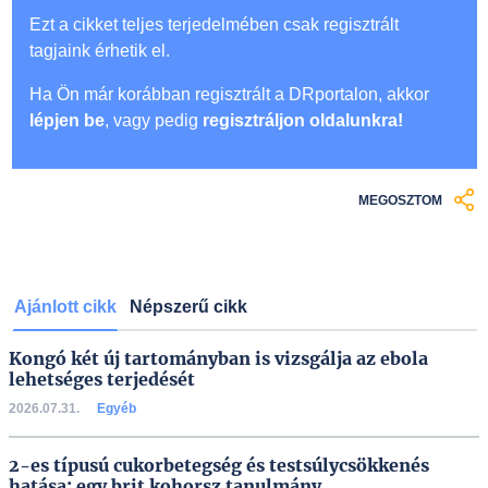
Ezt a cikket teljes terjedelmében csak regisztrált
tagjaink érhetik el.
Ha Ön már korábban regisztrált a DRportalon, akkor
lépjen be
, vagy pedig
regisztráljon oldalunkra!
MEGOSZTOM
Ajánlott cikk
Népszerű cikk
Kongó két új tartományban is vizsgálja az ebola
lehetséges terjedését
2026.07.31.
Egyéb
2-es típusú cukorbetegség és testsúlycsökkenés
hatása: egy brit kohorsz tanulmány