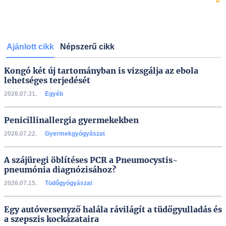
Ajánlott cikk
Népszerű cikk
Kongó két új tartományban is vizsgálja az ebola
lehetséges terjedését
2026.07.31.
Egyéb
Penicillinallergia gyermekekben
2026.07.22.
Gyermekgyógyászat
A szájüregi öblítéses PCR a Pneumocystis-
pneumónia diagnózisához?
2026.07.15.
Tüdőgyógyászat
Egy autóversenyző halála rávilágít a tüdőgyulladás és
a szepszis kockázataira