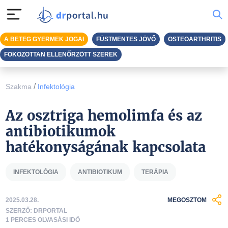
A BETEG GYERMEK JOGAI
FÜSTMENTES JÖVŐ
OSTEOARTHRITIS
FOKOZOTTAN ELLENŐRZÖTT SZEREK
/
Szakma
Infektológia
Az osztriga hemolimfa és az
antibiotikumok
hatékonyságának kapcsolata
INFEKTOLÓGIA
ANTIBIOTIKUM
TERÁPIA
2025.03.28.
MEGOSZTOM
SZERZŐ: DRPORTAL
1 PERCES OLVASÁSI IDŐ