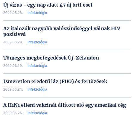
Új vírus - egy nap alatt 47 új brit eset
2009.05.28.
Infektológia
Az italozók nagyobb valószínűséggel válnak HIV
pozitívvá
2009.05.28.
Infektológia
Tömeges megbetegedések Új-Zélandon
2009.06.19.
Infektológia
Ismeretlen eredetű láz (FUO) és fertőzések
2009.06.24.
Infektológia
A H1N1 elleni vakcinát állított elő egy amerikai cég
2009.06.26.
Infektológia