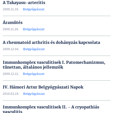
A Takayasu-arteritis
2009.11.19.
Belgyógyászat
Áramütés
2009.11.26.
Belgyógyászat
A rheumatoid arthritis és dohányzás kapcsolata
2009.12.04.
Belgyógyászat
Immunkomplex vasculitisek I. Patomechanizmus,
tünettan, általános jellemzők
2009.12.11.
Belgyógyászat
IV. Hámori Artur Belgyógyászati Napok
2010.03.19.
Belgyógyászat
Immunkomplex vasculitisek II. - A cryopathiás
vasculitis