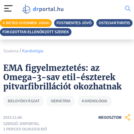
A BETEG GYERMEK JOGAI
FÜSTMENTES JÖVŐ
OSTEOARTHRITIS
FOKOZOTTAN ELLENŐRZÖTT SZEREK
/
Szakma
Kardiológia
EMA figyelmeztetés: az
Omega-3-sav etil-észterek
pitvarfibrillációt okozhatnak
BELGYÓGYÁSZAT
GERIÁTRIA
KARDIOLÓGIA
2023.11.06.
MEGOSZTOM
SZERZŐ: DRPORTAL
1 PERCES OLVASÁSI IDŐ