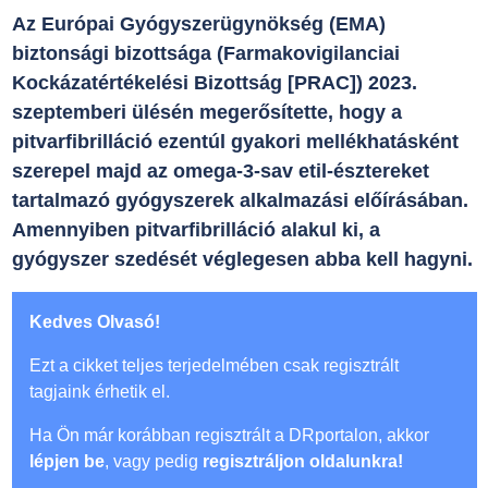
Az Európai Gyógyszerügynökség (EMA)
biztonsági bizottsága (Farmakovigilanciai
Kockázatértékelési Bizottság [PRAC]) 2023.
szeptemberi ülésén megerősítette, hogy a
pitvarfibrilláció ezentúl gyakori mellékhatásként
szerepel majd az omega-3-sav etil-észtereket
tartalmazó gyógyszerek alkalmazási előírásában.
Amennyiben pitvarfibrilláció alakul ki, a
gyógyszer szedését véglegesen abba kell hagyni.
Kedves Olvasó!
Ezt a cikket teljes terjedelmében csak regisztrált
tagjaink érhetik el.
Ha Ön már korábban regisztrált a DRportalon, akkor
lépjen be
, vagy pedig
regisztráljon oldalunkra!