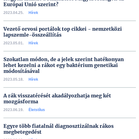
Európai Unió szerint?
2023.04.25.
Hírek
Vezető orvosi portálok top cikkei - nemzetközi
lapszemle-összeállítás
2023.05.01.
Hírek
Szokatlan módon, de a jelek szerint hatékonyan
lehet kezelni a rákot egy baktérium genetikai
módosításával
2023.05.18.
Hírek
A rák visszatérését akadályozhatja meg két
mozgásforma
2023.06.19.
Életstílus
Egyre több fiatalnál diagnosztizálnak rákos
megbetegedést