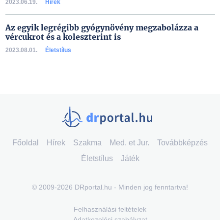
2023.06.19.
Hírek
Az egyik legrégibb gyógynövény megzabolázza a
vércukrot és a koleszterint is
2023.08.01.
Életstílus
Főoldal
Hírek
Szakma
Med. et Jur.
Továbbképzés
Életstílus
Játék
© 2009-2026 DRportal.hu - Minden jog fenntartva!
Felhasználási feltételek
Adatkezelési szabályzat