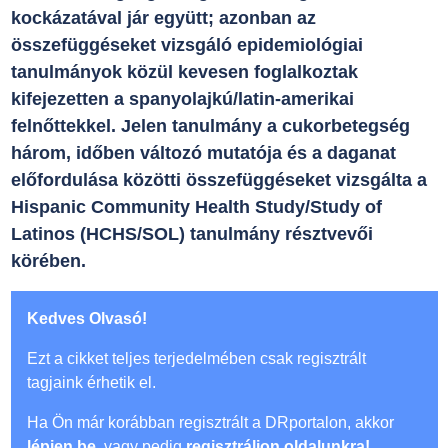
kockázatával jár együtt; azonban az
összefüggéseket vizsgáló epidemiológiai
tanulmányok közül kevesen foglalkoztak
kifejezetten a spanyolajkú/latin-amerikai
felnőttekkel. Jelen tanulmány a cukorbetegség
három, időben változó mutatója és a daganat
előfordulása közötti összefüggéseket vizsgálta a
Hispanic Community Health Study/Study of
Latinos (HCHS/SOL) tanulmány résztvevői
körében.
Kedves Olvasó!
Ezt a cikket teljes terjedelmében csak regisztrált
tagjaink érhetik el.
Ha Ön már korábban regisztrált a DRportalon, akkor
lépjen be
, vagy pedig
regisztráljon oldalunkra!