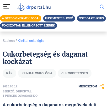
A BETEG GYERMEK JOGAI
FÜSTMENTES JÖVŐ
OSTEOARTHRITIS
FOKOZOTTAN ELLENŐRZÖTT SZEREK
/
Szakma
Klinikai onkológia
Cukorbetegség és daganat
kockázat
RÁK
KLINIKAI ONKOLÓGIA
CUKORBETEGSÉG
2026.06.17.
MEGOSZTOM
SZERZŐ: DRPORTAL
1 PERCES OLVASÁSI IDŐ
A cukorbetegség a daganatok megnövekedett