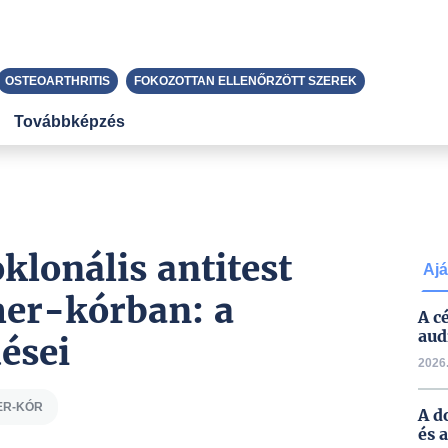
OSTEOARTHRITIS
FOKOZOTTAN ELLENŐRZÖTT SZEREK
Továbbképzés
lonális antitest
Ajá
mer-kórban: a
A c
aud
ései
2026.
ER-KÓR
A d
és 