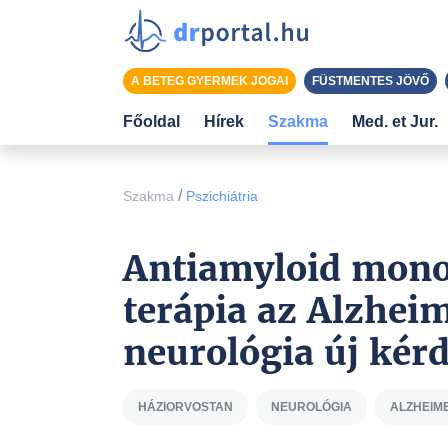
A BETEG GYERMEK JOGAI
FÜSTMENTES JÖVŐ
Főoldal
Hírek
Szakma
Med. et Jur.
/
Szakma
Pszichiátria
Antiamyloid monok
terápia az Alzhei
neurológia új kérd
HÁZIORVOSTAN
NEUROLÓGIA
ALZHEIM