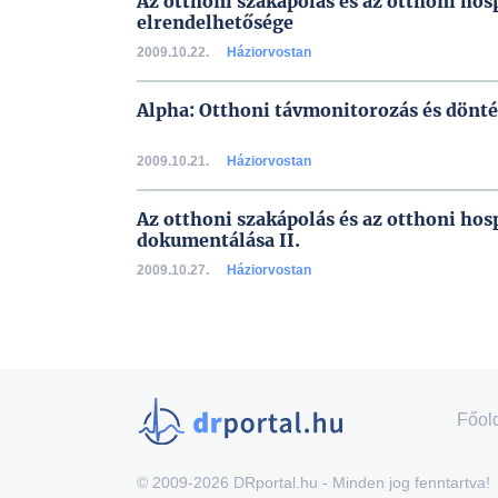
Az otthoni szakápolás és az otthoni hos
elrendelhetősége
2009.10.22.
Háziorvostan
Alpha: Otthoni távmonitorozás és dönt
2009.10.21.
Háziorvostan
Az otthoni szakápolás és az otthoni hos
dokumentálása II.
2009.10.27.
Háziorvostan
Főol
© 2009-2026 DRportal.hu - Minden jog fenntartva!