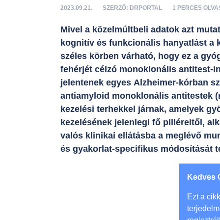
2023.09.21.
SZERZŐ: DRPORTAL
1 PERCES OLVA
Mivel a közelmúltbeli adatok azt muta
kognitív és funkcionális hanyatlást a
széles körben várható, hogy ez a gyóg
fehérjét célzó monoklonális antitest-
jelentenek egyes Alzheimer-kórban sz
antiamyloid monoklonális antitestek
kezelési terhekkel járnak, amelyek gy
kezelésének jelenlegi fő pilléreitől, 
valós klinikai ellátásba a meglévő mu
és gyakorlat-specifikus módosítását 
Kedves 
Ezt a cikk
terjedel