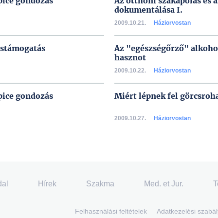
pice gondozás
Az otthoni szakápolás és 
dokumentálása I.
2009.10.21.
Háziorvostan
éstámogatás
Az "egészségőrző" alkohol
hasznot
2009.10.22.
Háziorvostan
pice gondozás
Miért lépnek fel görcsro
2009.10.27.
Háziorvostan
dal
Hírek
Szakma
Med. et Jur.
T
Felhasználási feltételek
Adatkezelési szabál