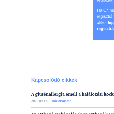
regisztrál
Ha Ön má
regisztrá
akkor
lép
regisztrá
Kapcsolódó cikkek
A gluténallergia emeli a halálozási kock
2009.09.17.
Háziorvostan