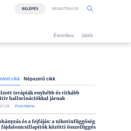
BELÉPÉS
REGISZTRÁCIÓ
Életstílus
Játék
nlott cikk
Népszerű cikk
élzott terápiák enyhébb és ritkább
itív hallucinációkkal járnak
07.29.
Pszichiátria
ohányzás és a fejfájás: a nikotinfüggőség
a fájdalomcsillapítók közötti összefüggés