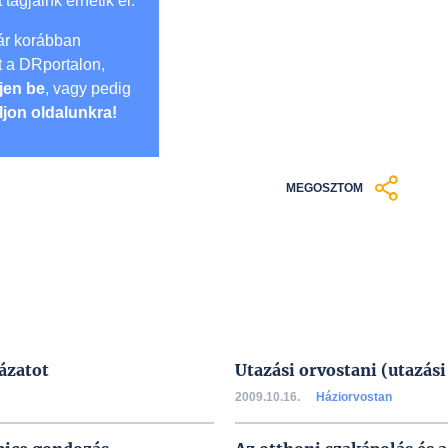
t tagjaink érhetik el.
r korábban
lt a DRportalon,
jen be
, vagy pedig
ljon oldalunkra!
MEGOSZTOM
ázatot
Utazási orvostani (utazás
2009.10.16.
Háziorvostan