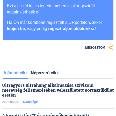
Ezt a cikket teljes terjedelmében csak regisztrált
tagjaink érhetik el.
Ha Ön már korábban regisztrált a DRportalon, akkor
lépjen be
, vagy pedig
regisztráljon oldalunkra!
MEGOSZTOM
Ajánlott cikk
Népszerű cikk
Ultragyors ultrahang alkalmazása szívizom
merevség felismerésében veleszületett aortaszűkület
esetén
2026.08.05.
Radiológia
A kvantitatív CT és a szívműködés közötti