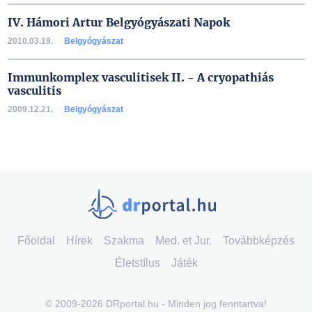
IV. Hámori Artur Belgyógyászati Napok
2010.03.19.
Belgyógyászat
Immunkomplex vasculitisek II. - A cryopathiás
vasculitis
2009.12.21.
Belgyógyászat
Főoldal
Hírek
Szakma
Med. et Jur.
Továbbképzés
Életstílus
Játék
© 2009-2026 DRportal.hu - Minden jog fenntartva!