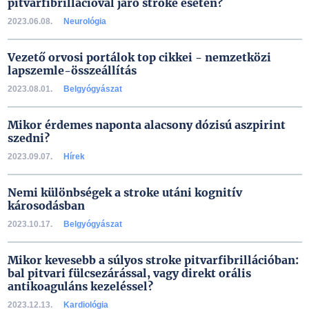
pitvarfibrillációval járó stroke esetén?
2023.06.08.
Neurológia
Vezető orvosi portálok top cikkei - nemzetközi
lapszemle-összeállítás
2023.08.01.
Belgyógyászat
Mikor érdemes naponta alacsony dózisú aszpirint
szedni?
2023.09.07.
Hírek
Nemi különbségek a stroke utáni kognitív
károsodásban
2023.10.17.
Belgyógyászat
Mikor kevesebb a súlyos stroke pitvarfibrillációban:
bal pitvari fülcsezárással, vagy direkt orális
antikoaguláns kezeléssel?
2023.12.13.
Kardiológia