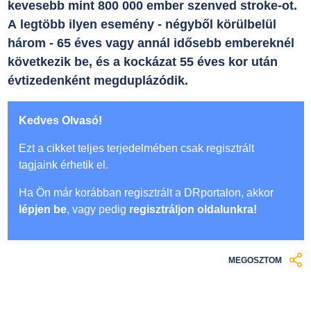
kevesebb mint 800 000 ember szenved stroke-ot.
A legtöbb ilyen esemény - négyből körülbelül
három - 65 éves vagy annál idősebb embereknél
következik be, és a kockázat 55 éves kor után
évtizedenként megduplázódik.
Kedves Olvasó!
Ezt a cikket teljes terjedelmében csak regisztrált
tagjaink érhetik el.
Ha Ön már korábban regisztrált a DRportalon, akkor
lépjen be
, vagy pedig
regisztráljon oldalunkra!
MEGOSZTOM