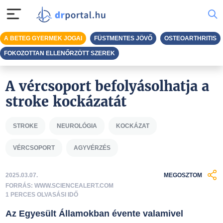
A BETEG GYERMEK JOGAI
FÜSTMENTES JÖVŐ
OSTEOARTHRITIS
FOKOZOTTAN ELLENŐRZÖTT SZEREK
A vércsoport befolyásolhatja a
stroke kockázatát
STROKE
NEUROLÓGIA
KOCKÁZAT
VÉRCSOPORT
AGYVÉRZÉS
2025.03.07.
MEGOSZTOM
FORRÁS: WWW.SCIENCEALERT.COM
1 PERCES OLVASÁSI IDŐ
Az Egyesült Államokban évente valamivel