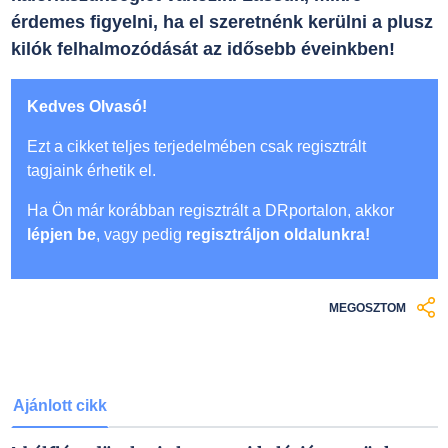
érdemes figyelni, ha el szeretnénk kerülni a plusz
kilók felhalmozódását az idősebb éveinkben!
Kedves Olvasó!
Ezt a cikket teljes terjedelmében csak regisztrált
tagjaink érhetik el.
Ha Ön már korábban regisztrált a DRportalon, akkor
lépjen be
, vagy pedig
regisztráljon oldalunkra!
MEGOSZTOM
Ajánlott cikk