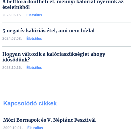
A bélflóra döntheti el, mennyi kalóriát nyerünk az
ételeinkből
2026.06.15.
Életstílus
5 negatív kalóriás étel, ami nem hízlal
2024.07.08.
Életstílus
Hogyan változik a kalóriaszükséglet ahogy
idősödünk?
2023.10.16.
Életstílus
Kapcsolódó cikkek
Móri Bornapok és V. Néptánc Fesztivál
2009.10.01.
Életstílus