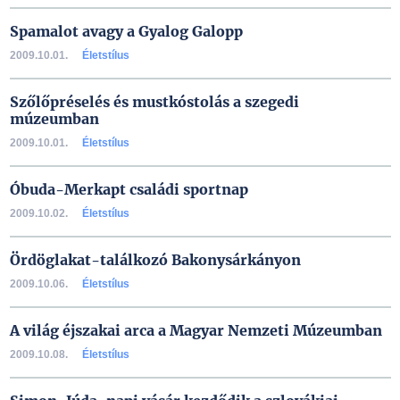
Spamalot avagy a Gyalog Galopp
2009.10.01.
Életstílus
Szőlőpréselés és mustkóstolás a szegedi
múzeumban
2009.10.01.
Életstílus
Óbuda-Merkapt családi sportnap
2009.10.02.
Életstílus
Ördöglakat-találkozó Bakonysárkányon
2009.10.06.
Életstílus
A világ éjszakai arca a Magyar Nemzeti Múzeumban
2009.10.08.
Életstílus