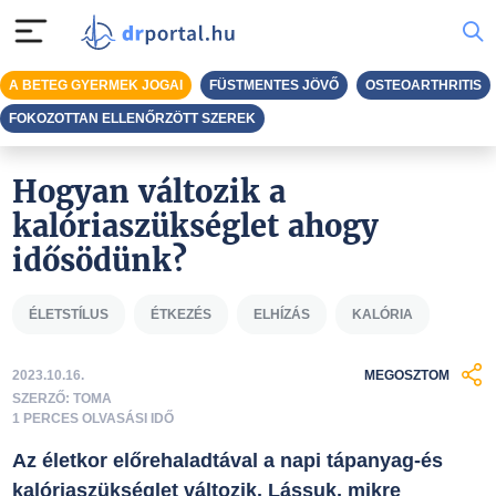
A BETEG GYERMEK JOGAI
FÜSTMENTES JÖVŐ
OSTEOARTHRITIS
FOKOZOTTAN ELLENŐRZÖTT SZEREK
Hogyan változik a
kalóriaszükséglet ahogy
idősödünk?
ÉLETSTÍLUS
ÉTKEZÉS
ELHÍZÁS
KALÓRIA
2023.10.16.
MEGOSZTOM
SZERZŐ: TOMA
1 PERCES OLVASÁSI IDŐ
Az életkor előrehaladtával a napi tápanyag-és
kalóriaszükséglet változik. Lássuk, mikre