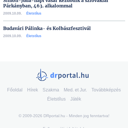
Simon-Júda-napi vásár kezdődik a szlovákiai
Párkányban, 463. alkalommal
2009.10.09.
Életstílus
Budavári Pálinka- és Kolbászfesztivál
2009.10.09.
Életstílus
Főoldal
Hírek
Szakma
Med. et Jur.
Továbbképzés
Életstílus
Játék
© 2009-2026 DRportal.hu - Minden jog fenntartva!