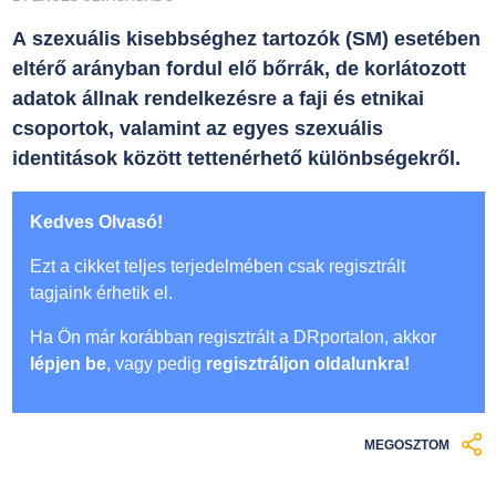
A szexuális kisebbséghez tartozók (SM) esetében
eltérő arányban fordul elő bőrrák, de korlátozott
adatok állnak rendelkezésre a faji és etnikai
csoportok, valamint az egyes szexuális
identitások között tettenérhető különbségekről.
Kedves Olvasó!
Ezt a cikket teljes terjedelmében csak regisztrált
tagjaink érhetik el.
Ha Ön már korábban regisztrált a DRportalon, akkor
lépjen be
, vagy pedig
regisztráljon oldalunkra!
MEGOSZTOM