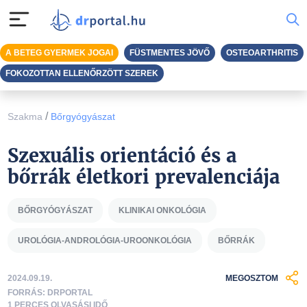
A BETEG GYERMEK JOGAI
FÜSTMENTES JÖVŐ
OSTEOARTHRITIS
FOKOZOTTAN ELLENŐRZÖTT SZEREK
/
Szakma
Bőrgyógyászat
Szexuális orientáció és a
bőrrák életkori prevalenciája
BŐRGYÓGYÁSZAT
KLINIKAI ONKOLÓGIA
UROLÓGIA-ANDROLÓGIA-UROONKOLÓGIA
BŐRRÁK
2024.09.19.
MEGOSZTOM
FORRÁS: DRPORTAL
1 PERCES OLVASÁSI IDŐ