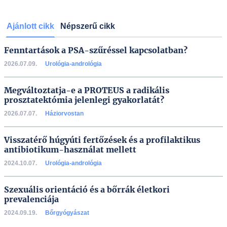
Ajánlott cikk
Népszerű cikk
Fenntartások a PSA-szűréssel kapcsolatban?
2026.07.09.
Urológia-andrológia
Megváltoztatja-e a PROTEUS a radikális
prosztatektómia jelenlegi gyakorlatát?
2026.07.07.
Háziorvostan
Visszatérő húgyúti fertőzések és a profilaktikus
antibiotikum-használat mellett
2024.10.07.
Urológia-andrológia
Szexuális orientáció és a bőrrák életkori
prevalenciája
2024.09.19.
Bőrgyógyászat