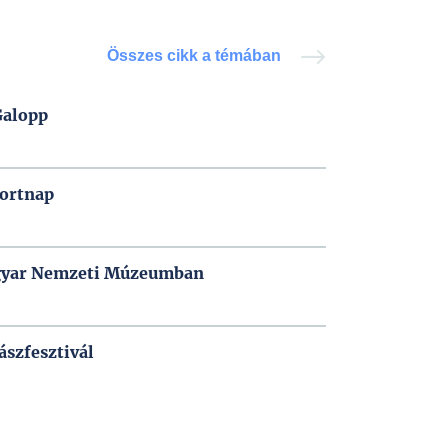
Összes cikk a témában
Galopp
portnap
Magyar Nemzeti Múzeumban
ászfesztivál