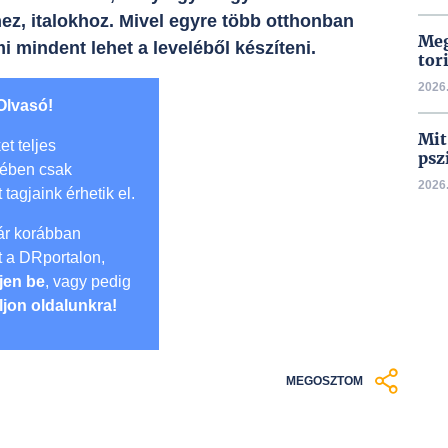
ez, italokhoz. Mivel egyre több otthonban
Meg
i mindent lehet a leveléből készíteni.
tor
2026.
Olvasó!
Mit
et teljes
psz
mében csak
2026.
t tagjaink érhetik el.
r korábban
lt a DRportalon,
jen be
, vagy pedig
ljon oldalunkra!
MEGOSZTOM