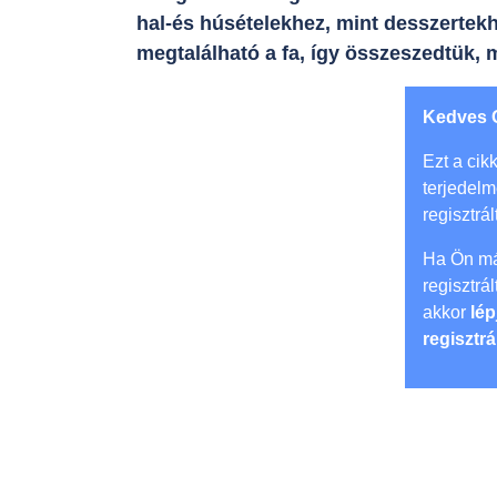
hal-és húsételekhez, mint desszertekh
megtalálható a fa, így összeszedtük, m
Kedves 
Ezt a cikk
terjedel
regisztrál
Ha Ön má
regisztrá
akkor
lép
regisztrá