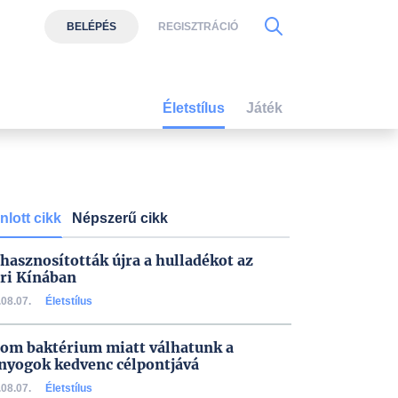
BELÉPÉS
REGISZTRÁCIÓ
Életstílus
Játék
nlott cikk
Népszerű cikk
 hasznosították újra a hulladékot az
ri Kínában
08.07.
Életstílus
om baktérium miatt válhatunk a
nyogok kedvenc célpontjává
08.07.
Életstílus