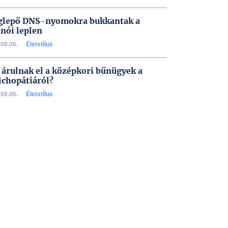
lepő DNS-nyomokra bukkantak a
inói leplen
08.06.
Életstílus
 árulnak el a középkori bűnügyek a
ichopátiáról?
08.06.
Életstílus