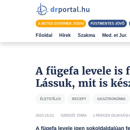
A BETEG GYERMEK JOGAI
FÜSTMENTES JÖVŐ
Főoldal
Hírek
Szakma
Med. et Jur.
A fügefa levele is
Lássuk, mit is kés
ÉLETSTÍLUS
RECEPT
GASZTRONÓMIA
2023.10.23.
SZERZŐ: TOMA
1 PERCES OLVASÁSI 
A fügefa levele igen sokoldaldalúan 