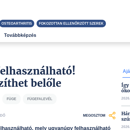
OSTEOARTHRITIS
FOKOZOTTAN ELLENŐRZÖTT SZEREK
Továbbképzés
 felhasználható!
Ajá
zíthet belőle
Így
óko
2026.
FÜGE
FÜGEFALEVÉL
Hár
IDŐ
MEGOSZTOM
szú
2026.
felhasználható, mely ugyanúgy felhasználható