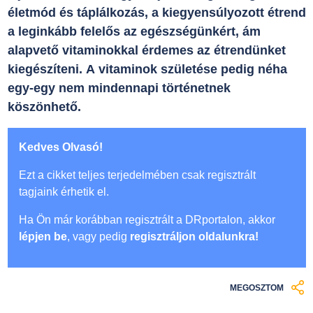
életmód és táplálkozás, a kiegyensúlyozott étrend
a leginkább felelős az egészségünkért, ám
alapvető vitaminokkal érdemes az étrendünket
kiegészíteni. A vitaminok születése pedig néha
egy-egy nem mindennapi történetnek
köszönhető.
Kedves Olvasó!
Ezt a cikket teljes terjedelmében csak regisztrált
tagjaink érhetik el.
Ha Ön már korábban regisztrált a DRportalon, akkor
lépjen be
, vagy pedig
regisztráljon oldalunkra!
MEGOSZTOM