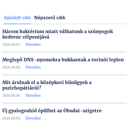
Ajánlott cikk
Népszerű cikk
Három baktérium miatt válhatunk a szúnyogok
kedvenc célpontjává
2026.08.07.
Életstílus
Meglepő DNS-nyomokra bukkantak a torinói leplen
2026.08.06.
Életstílus
Mit árulnak el a középkori bűnügyek a
pszichopátiáról?
2026.08.06.
Életstílus
Új gyalogoshíd épülhet az Óbudai-szigetre
2026.08.05.
Életstílus