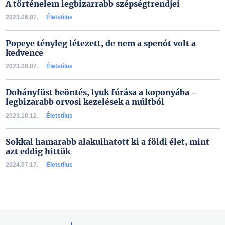
A történelem legbizarrabb szépségtrendjei
2023.06.07.
Életstílus
Popeye tényleg létezett, de nem a spenót volt a
kedvence
2023.08.07.
Életstílus
Dohányfüst beöntés, lyuk fúrása a koponyába –
legbizarabb orvosi kezelések a múltból
2023.10.12.
Életstílus
Sokkal hamarabb alakulhatott ki a földi élet, mint
azt eddig hittük
2024.07.17.
Életstílus