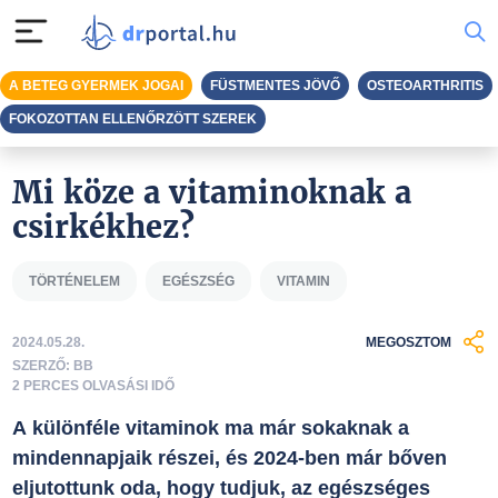
A BETEG GYERMEK JOGAI
FÜSTMENTES JÖVŐ
OSTEOARTHRITIS
FOKOZOTTAN ELLENŐRZÖTT SZEREK
Mi köze a vitaminoknak a
csirkékhez?
TÖRTÉNELEM
EGÉSZSÉG
VITAMIN
2024.05.28.
MEGOSZTOM
SZERZŐ: BB
2 PERCES OLVASÁSI IDŐ
A különféle vitaminok ma már sokaknak a
mindennapjaik részei, és 2024-ben már bőven
eljutottunk oda, hogy tudjuk, az egészséges